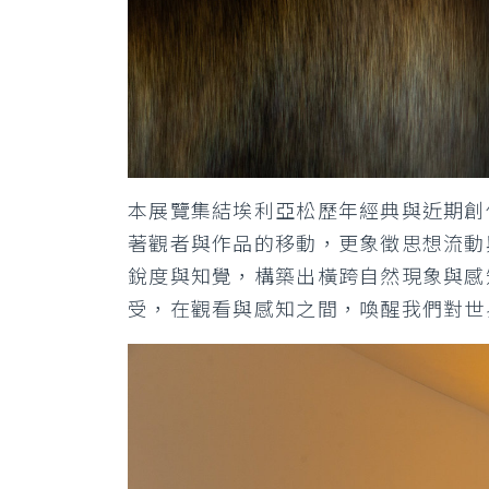
本展覽集結埃利亞松歷年經典與近期創
著觀者與作品的移動，更象徵思想流動
銳度與知覺，構築出橫跨自然現象與感
受，在觀看與感知之間，喚醒我們對世