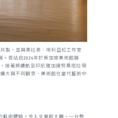
館共製，並與奧拉弗．埃利亞松工作室
巡迴展。首站自2024年於新加坡美術館展
站，接著將續航至印尼雅加達努桑塔拉現
續擴大與不同觀眾、美術館在當代藝術中
的藝術體驗。步入北美館大廳，一台懸