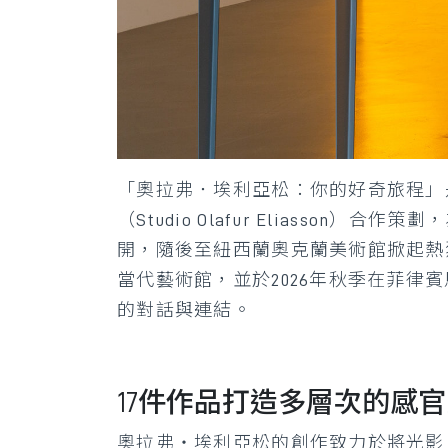
「奧拉弗．埃利亞松：你的好奇旅程」
（Studio Olafur Eliass
開，隨後至紐西蘭奧克蘭美術館掀起熱
當代藝術館，並於2026年秋季在菲
的對話與連結。
17件作品打造多層次的感
奧拉弗・埃利亞松的創作致力於將光影