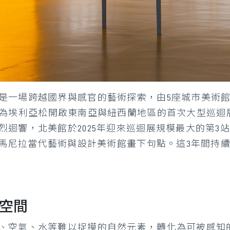
是一場跨越國界與感官的藝術探索，由5座城市美術
on）合作策劃，為埃利亞松開啟東南亞與紐西蘭地區的首次大型
烈迴響，北美館於2025年迎來巡迴展規模最大的第3
律賓馬尼拉當代藝術與設計美術館畫下句點。這3年間持
官空間
、空氣、水等難以捉摸的自然元素，轉化為可被感知