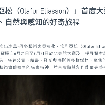
Olafur Eliasson）」首
、自然與感知的好奇旅程
冰島-丹麥藝術家奧拉弗・埃利亞松（Olafur Eli
ey）」。展覽將自6月21日至9月21日於北美館大廳及一樓展
作品，橫跨裝置、繪畫、雕塑與攝影等多樣媒材，聚焦
藝術實踐邊界的探索精神，並首度將其創作能量完整