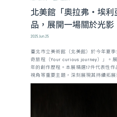
北美館「奧拉弗・埃利亞松（
品，展開一場關於光影
2025.Jun.25
臺北市立美術館（北美館）於今年夏季推出
奇旅程（Your curious journ
年的創作歷程。本展精選17件代表性
視角等重要主題，深刻展現其持續拓展