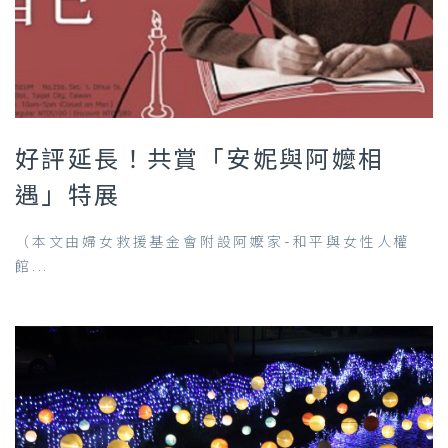
好評延長！共賞「安妮與阿嬤相
遇」特展
（本文由婦女救援基金會附設阿嬤家-和平與女性人權
館...