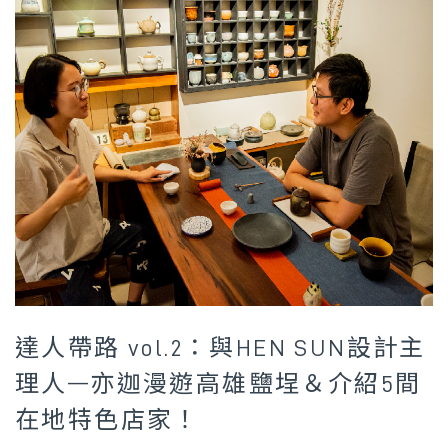
達人帶路 vol.2：與HEN SUN設計主
理人—亦迦漫遊高雄鹽埕＆介紹5間
在地特色店家！