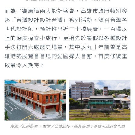
而為了響應這兩大設計盛會，高雄市政府特別發
起「台灣設計設計台灣」系列活動，號召台灣各
世代設計師，預計推出近三十檔展覽，一百場以
上的深度探索小旅行，更搶先於暑假以各種設計
手法打開六處歷史場景，其中以九十年前曾是高
雄港勢展覽會會場的愛國婦人會館，首度修復重
啟最令人期待。
左圖／紅磚街屋 、右圖／北號誌樓，圖片來源：高雄市政府文化局