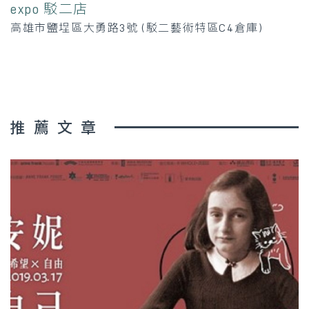
expo 駁二店
高雄市鹽埕區大勇路3號 (駁二藝術特區C4倉庫)
推薦文章