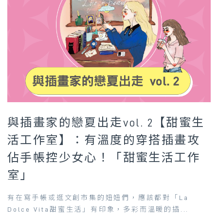
與插畫家的戀夏出走vol. 2【甜蜜生
活工作室】：有溫度的穿搭插畫攻
佔手帳控少女心！「甜蜜生活工作
室」
有在寫手帳或逛文創市集的妞妞們，應該都對「La
Dolce Vita甜蜜生活」有印象，多彩而溫暖的插...