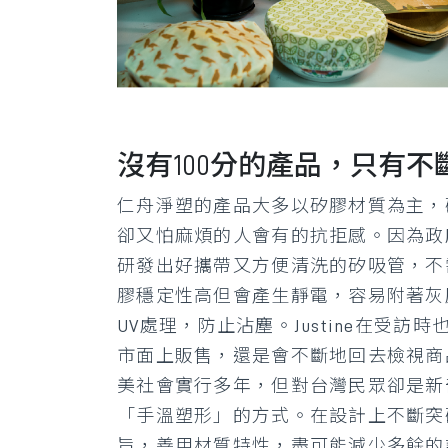
沒有100分的產品，只有
仁舟淨塑的產品大多以矽膠材質為主，
卻又怕麻煩的人會有的抗拒感。因為政
研發出好攜帶又方便清洗的矽吸管，不
膠穩定性高但會產生靜電，容易附著灰
UV處理，防止沾塵。Justine在
市面上販售，還是會不斷地回去檢視商
美社會實行多年，但對台灣民眾卻是新
「手溫塑形」的方式。在設計上不斷突
旨，善用材質特性，盡可能減少多餘的