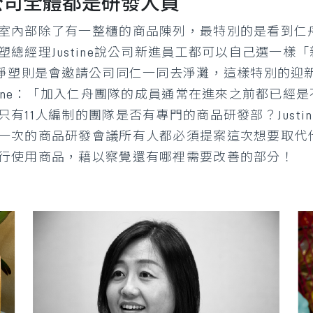
公司全體都是研發人員
室內部除了有一整櫃的商品陳列，最特別的是看到仁
總經理Justine說公司新進員工都可以自己選一樣
舟淨塑則是會邀請公司同仁一同去淨灘，這樣特別的迎
tine：「加入仁舟團隊的成員通常在進來之前都已經
有11人編制的團隊是否有專門的商品研發部？Justi
一次的商品研發會議所有人都必須提案這次想要取代
行使用商品，藉以察覺還有哪裡需要改善的部分！