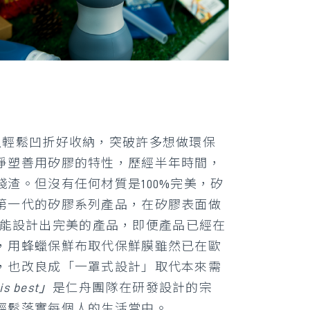
以輕鬆凹折好收納，突破許多想做環保
淨塑善用矽膠的特性，歷經半年時間，
渣。但沒有任何材質是100%完美，矽
第一代的矽膠系列產品，在矽膠表面做
次就能設計出完美的產品，即便產品已經在
，用蜂蠟保鮮布取代保鮮膜雖然已在歐
，也改良成「一罩式設計」取代本來需
is best」
是仁舟團隊在研發設計的宗
輕鬆落實每個人的生活當中。