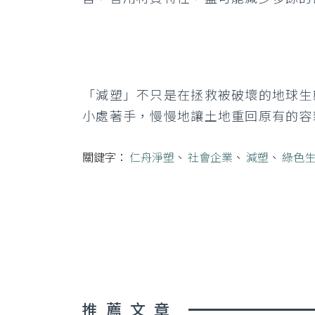
「減塑」不只是在拯救被破壞的地球生
小處著手，慢慢地讓土地重回原有的容
關鍵字：
仁舟淨塑
、
社會企業
、
減塑
、
綠色
推薦文章