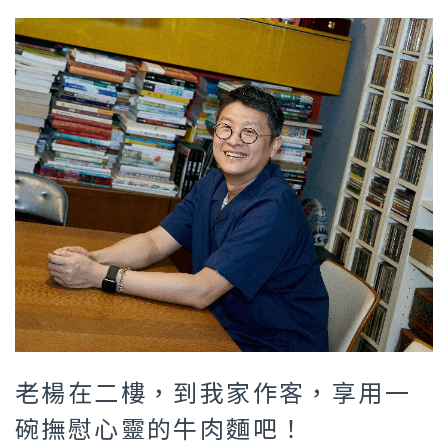
老楊在二樓，到我家作客，享用一
碗撫慰心靈的牛肉麵吧！