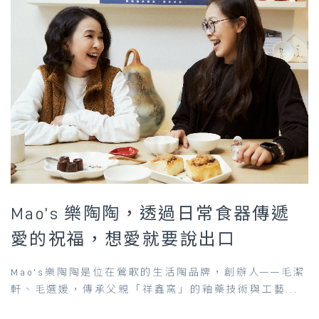
Mao’s 樂陶陶，透過日常食器傳遞
愛的祝福，想愛就要說出口
Mao’s樂陶陶是位在鶯歌的生活陶品牌，創辦人——毛潔
軒、毛選媛，傳承父親「祥鑫窯」的釉藥技術與工藝...