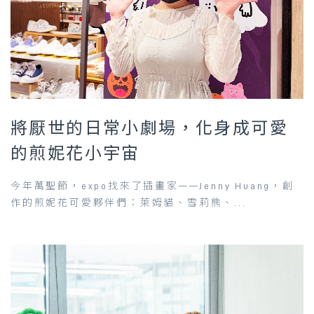
將厭世的日常小劇場，化身成可愛
的煎妮花小宇宙
今年萬聖節，expo找來了插畫家——Jenny Huang，創
作的煎妮花可愛夥伴們：萊姆貓、雪莉熊、...