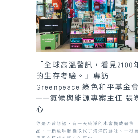
「全球高溫警訊，看見2100
的生存考驗。」專訪
Greenpeace 綠色和平基金
——氣候與能源專案主任 張
心
你是否曾想過，有一天純淨的水會變成奢侈
品、一顆魚味膠囊取代了海洋的鮮味、一根