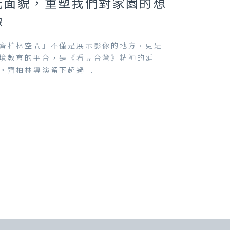
元面貌，重塑我們對家園的想
像
齊柏林空間」不僅是展示影像的地方，更是
境教育的平台，是《看見台灣》精神的延
。齊柏林導演留下超過...