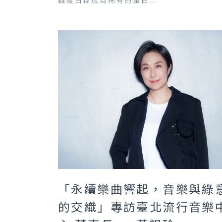
蟲蛋白棒成為稀有的蛋白...
「永續樂曲響起，音樂與綠
的交織」專訪臺北流行音樂