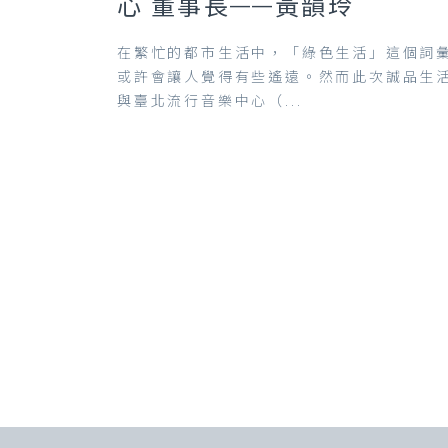
心 董事長——黃韻玲
在繁忙的都市生活中，「綠色生活」這個詞
或許會讓人覺得有些遙遠。然而此次誠品生
與臺北流行音樂中心（...