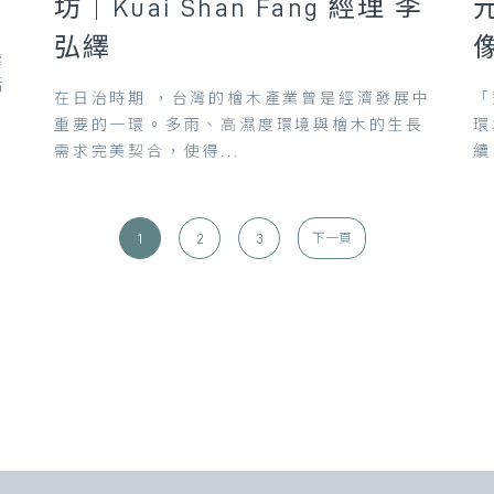
坊｜Kuai Shan Fang 經理 李
弘繹
彙
活
在日治時期 ，台灣的檜木產業曾是經濟發展中
「
重要的一環。多雨、高濕度環境與檜木的生長
環
需求完美契合，使得...
續
1
2
3
下一頁