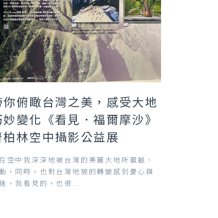
帶你俯瞰台灣之美，感受大地
巧妙變化《看見．福爾摩沙》
齊柏林空中攝影公益展
在空中我深深地被台灣的美麗大地所震撼、
動，同時，也對台灣地貌的轉變感到憂心與
捨，我看見的，也很...