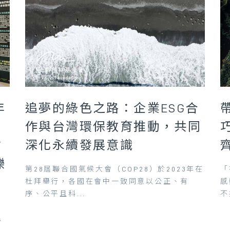
年
追夢的綠色之路：企業ESG合
作與台灣環保教育推動，共同
會
深化永續發展意識
皪
第28屆聯合國氣候大會（COP28）於2023年在
「
杜拜舉行，各國在會中一致同意以公正、有
感
序、公平且科...
不
昆