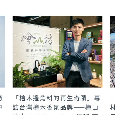
意
「檜木邊角料的再生奇蹟」專
中
訪台灣檜木香氛品牌——檜山