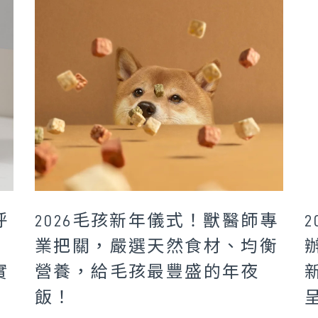
呼
2026毛孩新年儀式！獸醫師專
業把關，嚴選天然食材、均衡
實
營養，給毛孩最豐盛的年夜
飯！