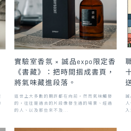
實驗室香氛 × 誠品expo限定香
場
《書藏》：把時間摺成書頁，
將氣味藏進段落。
很
這世上大多數的期許都在向前，然而氣味觸發
誠
的
的，往往是過去的片段像發生過的場景、經過
人
的人、以及那些來不及...
入