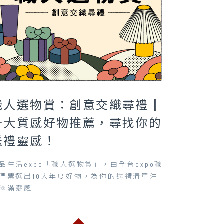
職人選物賞：創意交織尋禮║
十大質感好物推薦，尋找你的
送禮靈感！
品生活expo「職人選物賞」，由全台expo職
們票選出10大年度好物，為你的送禮清單注
滿滿靈感...