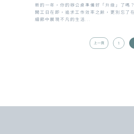
新的一年，你的辦公桌準備好「升級」了嗎
開工日在即，追求工作效率之餘，更別忘了
細節中展現不凡的生活...
1
上一頁