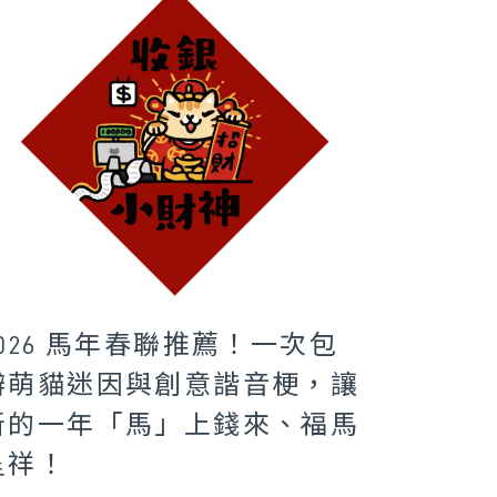
2026 馬年春聯推薦！一次包
辦萌貓迷因與創意諧音梗，讓
新的一年「馬」上錢來、福馬
呈祥！