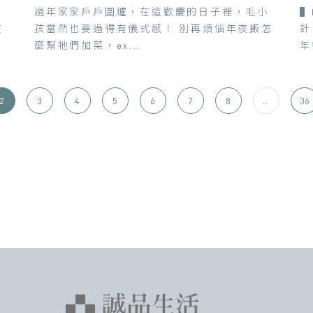
？
過年家家戶戶圍爐，在這歡慶的日子裡，毛小
▌
在
孩當然也要過得有儀式感！ 別再煩惱年夜飯怎
計
麼幫牠們加菜，ex...
年
2
3
4
5
6
7
8
...
36