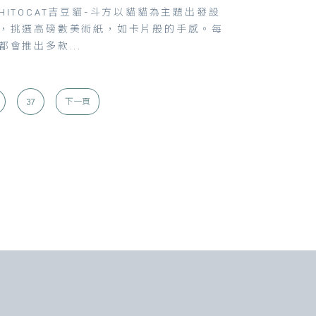
HITOCAT吉豆貓-斗方以貓貓為主題出發設
，挑選高磅數美術紙，如卡片般的手感。每
都會推出多款...
37
下一頁