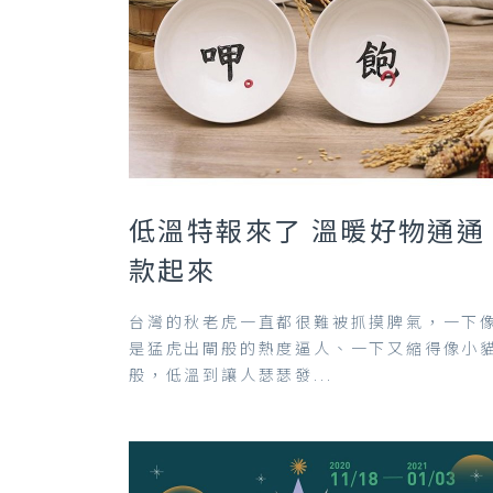
低溫特報來了 溫暖好物通通
款起來
台灣的秋老虎一直都很難被抓摸脾氣，一下
是猛虎出閘般的熱度逼人、一下又縮得像小
般，低溫到讓人瑟瑟發...