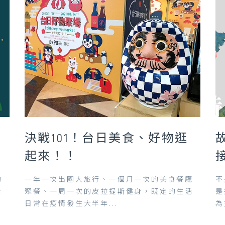
誕
決戰101！台日美食、好物逛
起來！！
的
一年一次出國大旅行、一個月一次的美食餐廳
不
幸
聚餐、一周一次的皮拉提斯健身，既定的生活
是
日常在疫情發生大半年...
為