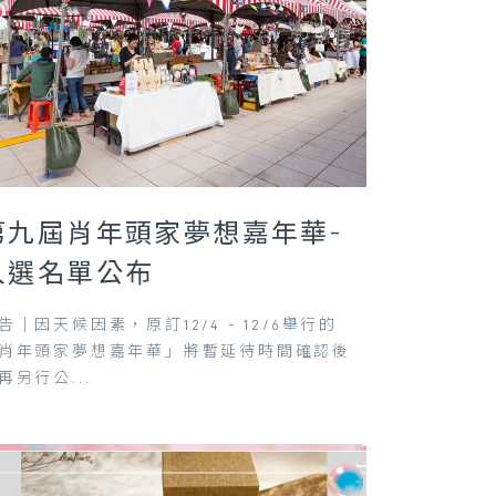
第九屆肖年頭家夢想嘉年華-
入選名單公布
告｜因天候因素，原訂12/4 - 12/6舉行的
肖年頭家夢想嘉年華」將暫延待時間確認後
再另行公...