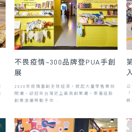
不畏疫情~300品牌登PUA手創
展
像
2020年疫情重創全球經濟，掀起大量零售業倒
公
貓
閉潮，卻迎來台灣史上最高創業潮，乘著這股
「
創業浪潮帶動手作...
將