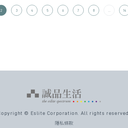
2
3
4
5
6
7
8
...
14
Copyright © Eslite Corporation.
All rights reserved
隱私條款