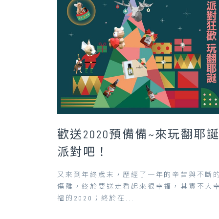
歡送2020預備備~來玩翻耶
派對吧！
又來到年終歲末，歷經了一年的辛苦與不斷
傷離，終於要送走看起來很幸福，其實不大
福的2020；終於在...