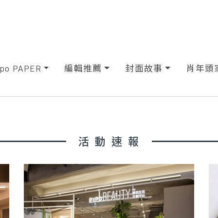
xpo PAPER
編輯推薦
封面故事
肖年頭
活動速報