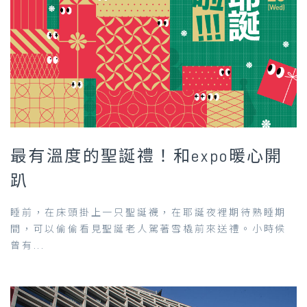
最有溫度的聖誕禮！和expo暖心開
趴
睡前，在床頭掛上一只聖誕襪，在耶誕夜裡期待熟睡期
間，可以偷偷看見聖誕老人駕著雪橇前來送禮。小時候
曾有...