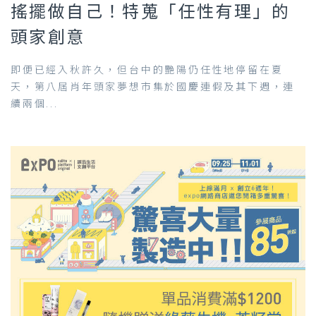
搖擺做自己！特蒐「任性有理」的
頭家創意
即便已經入秋許久，但台中的艷陽仍任性地停留在夏
天，第八屆肖年頭家夢想市集於國慶連假及其下週，連
續兩個...