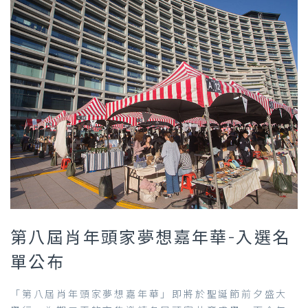
第八屆肖年頭家夢想嘉年華-入選名
單公布
「第八屆肖年頭家夢想嘉年華」即將於聖誕節前夕盛大