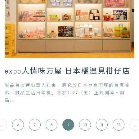
expo人情味万屋 日本橋遇見柑仔店
誠品首次邁出華人社會，應邀於日本東京開展的首家據
點「誠品生活日本橋」將於9/27（五）正式開幕。誠
品...
...
6
7
8
9
10
11
12
...