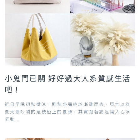
小鬼門已關 好好過大人系質感生活
吧！
近日早晚初秋微涼，酷熱盛暑終於漸離而去，原本以為
夏天最吵鬧的是枝椏上的夏蟬，其實跟著高溫讓人心浮
氣動...