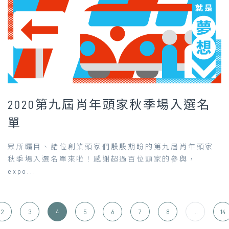
2020第九屆肖年頭家秋季場入選名
單
眾所矚目、諸位創業頭家們殷殷期盼的第九屆肖年頭家
秋季場入選名單來啦！感謝超過百位頭家的參與，
expo...
2
3
4
5
6
7
8
...
14