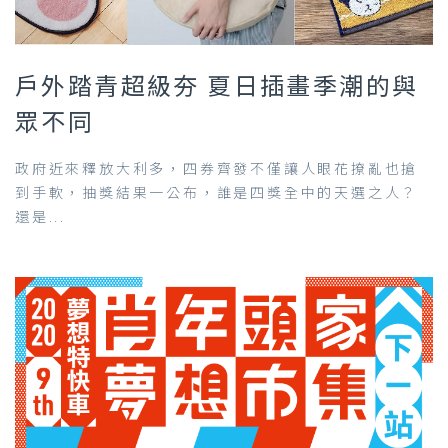
戶外踏青超級夯 夏日插畫季潮的與
眾不同
政府近來釋放大利多，四券齊發不僅讓人眼花撩亂也搶
到手軟，抽獎結果一公布，誰是四獎全中的天選之人？
還是...