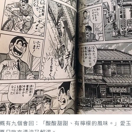
概有九個會回：「酸酸甜甜、有檸檬的風味。」愛玉