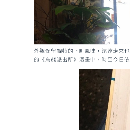
外觀保留獨特的下町風味，遠遠走來也
的《烏龍派出所》漫畫中，時至今日依