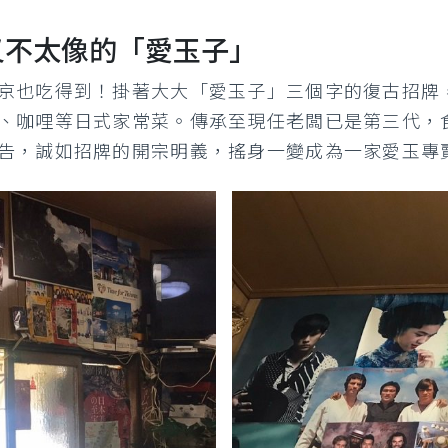
又不太像的「愛玉子」
也吃得到！掛著大大「愛玉子」三個字的復古招牌，在昭
、咖哩等日式家常菜。傳承至現任老闆已是第三代，
告，誠如招牌的開宗明義，搖身一變成為一家愛玉專