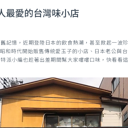
人最愛的台灣味小店
的懷舊記憶，近期登陸日本的飲食熱潮，甚至掀起一波
從昭和時代開始販售傳統愛玉子的小店、日本老公與
po特派小編也趁著出差期間幫大家嚐嚐口味，快看看