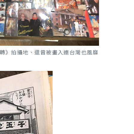
轉》拍攝地、還曾被畫入連台灣也風靡