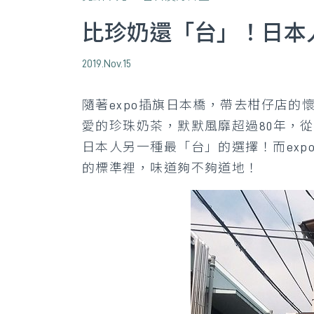
比珍奶還「台」！日本
2019.Nov.15
隨著expo插旗日本橋，帶去柑仔店
愛的珍珠奶茶，默默風靡超過80年，
日本人另一種最「台」的選擇！而ex
的標準裡，味道夠不夠道地！