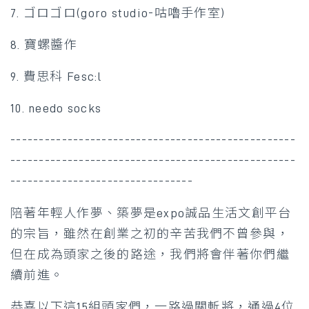
7. ゴロゴロ(goro studio-咕嚕手作室)
8. 寶螺醬作
9. 費思科 Fesc:l
10. needo socks
--------------------------------------------------
--------------------------------------------------
--------------------------------
陪著年輕人作夢、築夢是expo誠品生活文創平台
的宗旨，雖然在創業之初的辛苦我們不曾參與，
但在成為頭家之後的路途，我們將會伴著你們繼
續前進。
恭喜以下這15組頭家們，一路過關斬將，通過4位