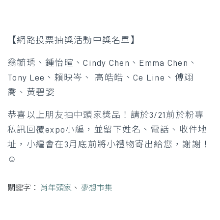
【網路投票抽獎活動中獎名單】
翁毓琇、鍾怡暄、Cindy Chen、Emma Chen、
Tony Lee、賴映岑
、 高皓皓、Ce Line、傅翊
喬、黃碧姿
恭喜以上朋友抽中頭家獎品！請於3/21前於粉專
私訊回覆expo小編，並留下姓名、電話、收件地
址，小編會在3月底前將小禮物寄出給您，謝謝！
☺️
關鍵字：
肖年頭家
、
夢想市集