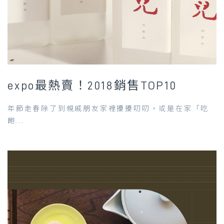
expo最熱賣！2018銷售TOP10
年節走春除了到親戚朋友家裡擾擾叨叨，或是在家「吃
飽...