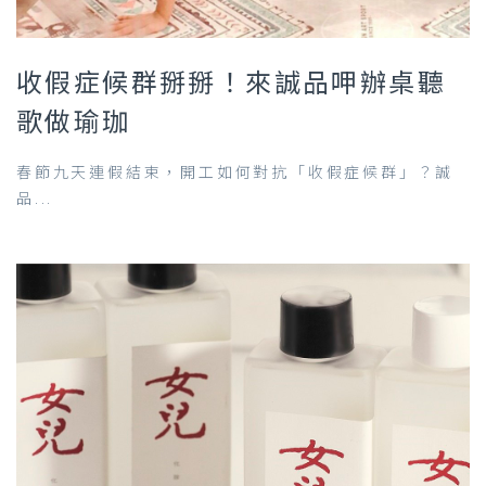
收假症候群掰掰！來誠品呷辦桌聽
歌做瑜珈
春節九天連假結束，開工如何對抗「收假症候群」？誠
品...