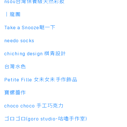
nsòu台灣保養級天然彩妝
丨龍團
Take a Snooze瞇一下
needo socks
chiching design 棋青設計
台灣水色
Petite Fille 女未女未手作飾品
寶螺醬作
choco choco 手工巧克力
ゴロゴロ(goro studio-咕嚕手作室)