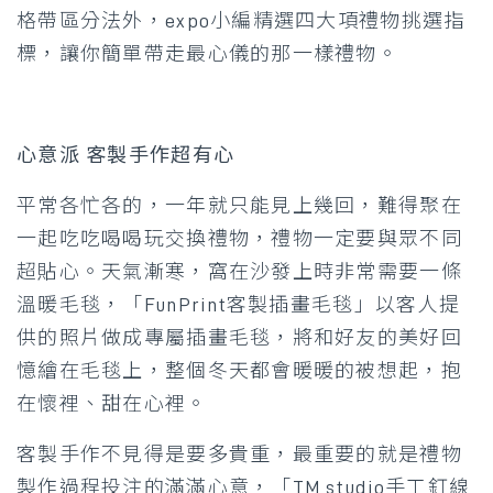
格帶區分法外，expo小編精選四大項禮物挑選指
標，讓你簡單帶走最心儀的那一樣禮物。
心意派 客製手作超有心
平常各忙各的，一年就只能見上幾回，難得聚在
一起吃吃喝喝玩交換禮物，禮物一定要與眾不同
超貼心。天氣漸寒，窩在沙發上時非常需要一條
溫暖毛毯，「FunPrint客製插畫毛毯」以客人提
供的照片做成專屬插畫毛毯，將和好友的美好回
憶繪在毛毯上，整個冬天都會暖暖的被想起，抱
在懷裡、甜在心裡。
客製手作不見得是要多貴重，最重要的就是禮物
製作過程投注的滿滿心意，「TM studio手工釘線