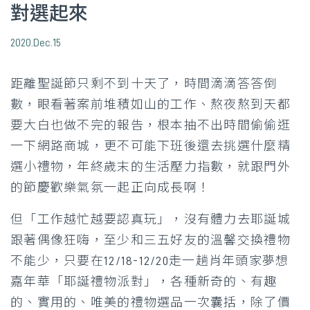
對選起來
2020.Dec.15
距離聖誕節只剩不到十天了，時間滴滴答答倒
數，眼看著案前堆積如山的工作、熬夜熬到天都
要大白也做不完的報告，根本抽不出時間偷偷逛
一下網路商城，更不可能下班後還去挑選什麼精
選小禮物，年終歲末的生活壓力指數，就跟門外
的節慶歡樂氣氛一起正向成長啊！
但「工作越忙越要認真玩」，沒有體力去耶誕城
跟著偶像狂嗨，至少和三五好友的溫馨交換禮物
不能少，只要在12/18-12/20走一趟肖年頭家夢想
嘉年華「耶誕禮物派對」，各種新奇的、有趣
的、實用的、唯美的禮物選品一次囊括，除了價