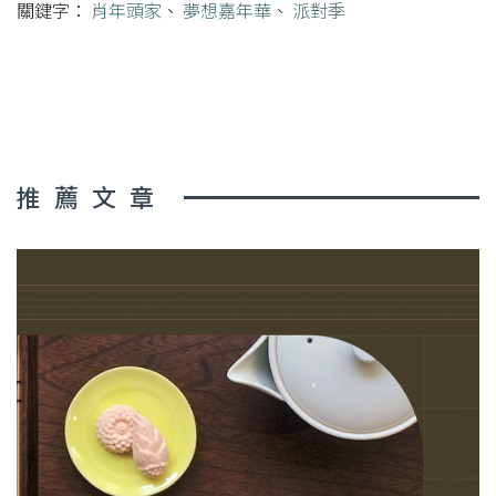
關鍵字：
肖年頭家
、
夢想嘉年華
、
派對季
推薦文章