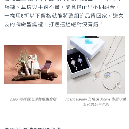
項鍊、耳環與手鍊不僅可隨意搭配出不同組合，
一樣用8折以下價格就能將整組飾品帶回家，送女
友的精緻聖誕禮，打包這組絕對沒有錯！
nsòu-時尚霧光保養優惠套組
Agaric Garden 艾格瑞-Moons 衛星守護
系列飾品三件組