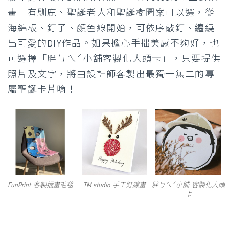
畫」有馴鹿、聖誕老人和聖誕樹圖案可以選，從
海綿板、釘子、顏色線開始，可依序敲釘、纏繞
出可愛的DIY作品。如果擔心手拙美感不夠好，也
可選擇「胖ㄅㄟˊ小舖客製化大頭卡」，只要提供
照片及文字，將由設計師客製出最獨一無二的專
屬聖誕卡片唷！
FunPrint-客製插畫毛毯
TM studio-手工釘線畫
胖ㄅㄟˊ小舖-客製化大頭
卡