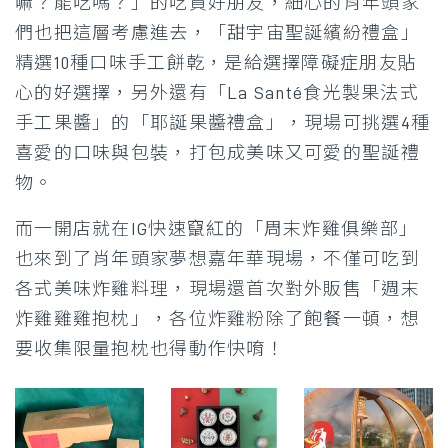
嘛？能吃嗎？」的吃貨好朋友，細心的肖年頭家
們也把這層考慮進去，「甜宇宙聖誕繽紛禮盒」
精選10種口味手工餅乾，是給選擇障礙症朋友貼
心的好選擇，另外還有「La Santé食光製果法式
手工果醬」的「耶誕果醬禮盒」，現場可挑選4種
喜愛的口味與包裝，打包成美味又可愛的聖誕禮
物。
而一開店就在IG快速竄紅的「周末炸雞俱樂部」
也來到了肖年頭家夢想嘉年華現場，不僅可吃到
各式美味炸雞料理，現場還首次對外販售「週末
炸雞雞雞抱枕」，各位炸雞粉除了飽餐一頓，想
要收集限量抱枕也得動作快唷！