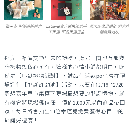
甜宇宙-聖誕繽紛禮盒
La Santé食光製果法式手
周末炸雞俱樂部-週末炸
工果醬-耶誕果醬禮盒
雞雞雞抱枕
挑完了準備交換出去的禮物，逛完一圈也有那幾
樣禮物想私心擁有，這樣的心情小編都明白，既
然是【耶誕禮物派對】，誠品生活expo也會在現
場進行【耶誕許願池】活動，只要在12/18-12/20
夢想嘉年華市集寫下現場最想要的耶誕禮物，就
有機會將現場攤位任一價值2,000元以內商品帶回
家，每日將會抽出10位幸運兒免費獲得心目中的
耶誕好禮唷！