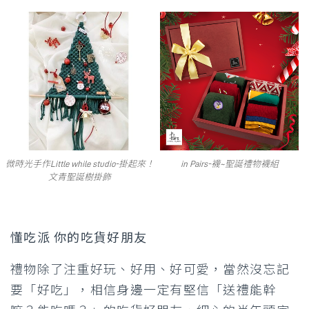
微時光手作Little while studio-掛起來！
in Pairs-襪~聖誕禮物襪組
文青聖誕樹掛飾
懂吃派 你的吃貨好朋友
禮物除了注重好玩、好用、好可愛，當然沒忘記
要「好吃」，相信身邊一定有堅信「送禮能幹