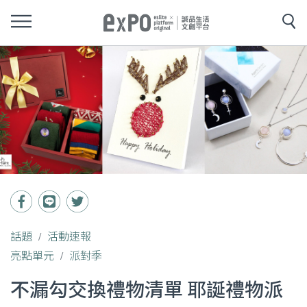
話題
活動速報
亮點單元
派對季
不漏勾交換禮物清單 耶誕禮物派