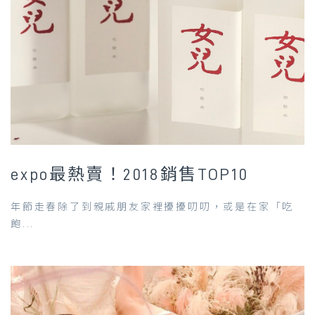
expo最熱賣！2018銷售TOP10
年節走春除了到親戚朋友家裡擾擾叨叨，或是在家「吃
飽...