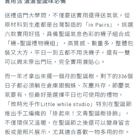
實用派 濃濃聖誕味必備
送禮這門大學問，不僅要送實用還得送氣氛，從
原材料到生產都是台灣製造的「in Pairs」，挑選
六款實用好搭、具備聖誕氣息色彩的襪子組合成
「襪~聖誕禮物襪組」，高質感、數量多，整體包
裝又大方，平日一到五都不用洗襪子，還有一雙
可以周末穿出門玩，完全實用兼貼心。
而一年才拿出來擺一個月的聖誕樹，剩下的336個
日子都必須躺在倉庫跟蜘蛛、灰塵共存，節慶氣
氛要有，但最好是選擇平日也可使用的禮物，
「微時光手作Little while studio」特別在聖誕節
推出手工編織的「掛起來！文青聖誕樹掛飾」，
不僅環保又溫暖，在聖誕節之後還可以變身留言
板或是照片展示，尤其適合喜歡一物多用的你。