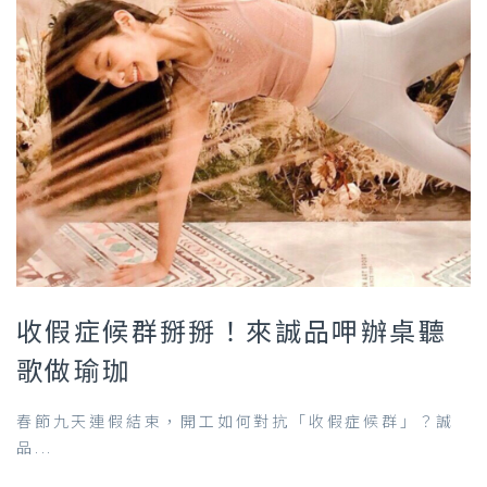
收假症候群掰掰！來誠品呷辦桌聽
歌做瑜珈
春節九天連假結束，開工如何對抗「收假症候群」？誠
品...