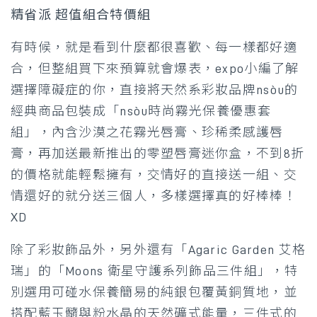
精省派 超值組合特價組
有時候，就是看到什麼都很喜歡、每一樣都好適
合，但整組買下來預算就會爆表，expo小編了解
選擇障礙症的你，直接將天然系彩妝品牌nsòu的
經典商品包裝成「nsòu時尚霧光保養優惠套
組」，內含沙漠之花霧光唇膏、珍稀柔感護唇
膏，再加送最新推出的零塑唇膏迷你盒，不到8折
的價格就能輕鬆擁有，交情好的直接送一組、交
情還好的就分送三個人，多樣選擇真的好棒棒！
XD
除了彩妝飾品外，另外還有「Agaric Garden 艾格
瑞」的「Moons 衛星守護系列飾品三件組」，特
別選用可碰水保養簡易的純銀包覆黃銅質地，並
搭配藍玉髓與粉水晶的天然礦式能量，三件式的