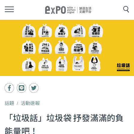
話題
活動速報
「垃圾話」垃圾袋 抒發滿滿的負
能量吧！