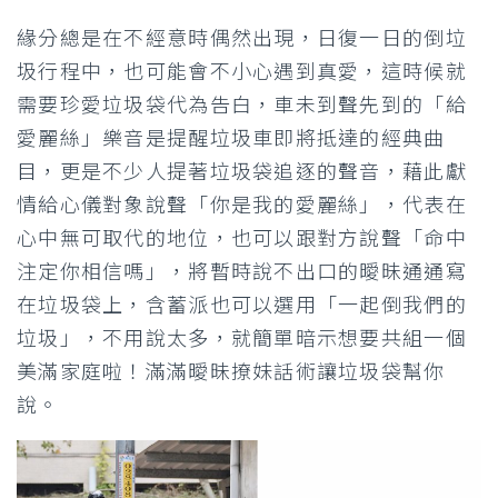
緣分總是在不經意時偶然出現，日復一日的倒垃
圾行程中，也可能會不小心遇到真愛，這時候就
需要珍愛垃圾袋代為告白，車未到聲先到的「給
愛麗絲」樂音是提醒垃圾車即將抵達的經典曲
目，更是不少人提著垃圾袋追逐的聲音，藉此獻
情給心儀對象說聲「你是我的愛麗絲」，代表在
心中無可取代的地位，也可以跟對方說聲「命中
注定你相信嗎」，將暫時說不出口的曖昧通通寫
在垃圾袋上，含蓄派也可以選用「一起倒我們的
垃圾」，不用說太多，就簡單暗示想要共組一個
美滿家庭啦！滿滿曖昧撩妹話術讓垃圾袋幫你
說。