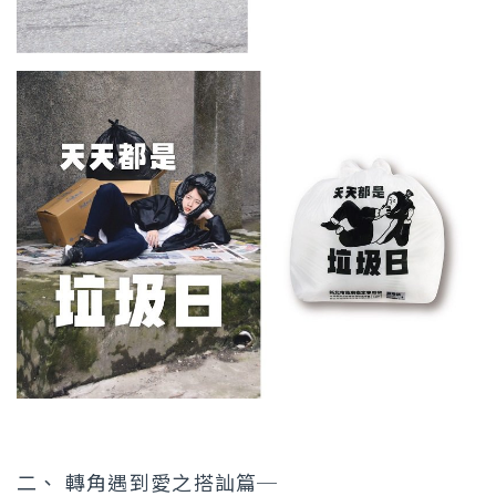
二、 轉角遇到愛之搭訕篇─