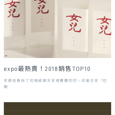
expo最熱賣！2018銷售TOP10
年節走春除了到親戚朋友家裡擾擾叨叨，或是在家「吃
飽...