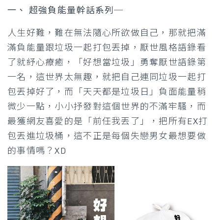
一、 超強負能量幹話系列─
人生好難，難在無法隨心所欲做自己，那就把滿
滿負能量跟垃圾一起打包丟掉，厭世風格語錄看
了就紓心療癒，「好想當垃圾」勇奪厭世語錄第
一名，這世界太無趣，就把自己連同垃圾一起打
包丟掉好了，而「天天都是垃圾日」負面能量稍
微少一點，小小抒發對這個世界的不滿牢騷，而
最獲網友喜愛的是「前任我丟了」，把所有EX打
包丟進垃圾桶，這不正是每個失戀男女最想要做
的事情嗎？XD