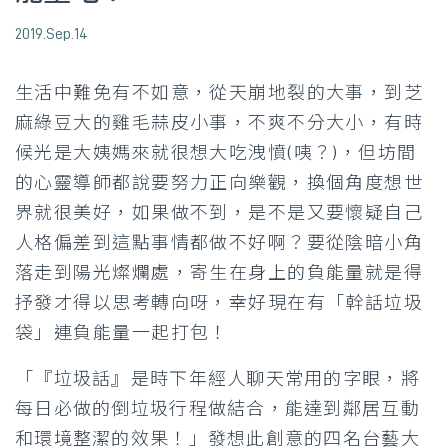
2019.Sep.14
生活中難免有不如意，從天崩地裂的大事，到芝
麻綠豆大的雞毛蒜皮小事，不爽不分大小，有時
候光是大姨媽來就很想大吃洩憤(咦？)，但坊間
的心靈導師都說要努力正向樂觀，換個角度想世
界就很美好，如果做不到，是不是又要懷疑自己
人格偏差到這點事情都做不好啊？要從陰暗小角
落走到陽光燦爛處，寄生在身上的負能量就是得
抒發才得以思考轉向呀，幸好現在有「幹話垃圾
袋」連負能量一起打包！
「『垃圾話』是時下年經人聊天常用的字眼，將
每日必做的倒垃圾行程做結合，能達到鄰居互動
和環境整潔的效果！」發想此創意的四名台藝大