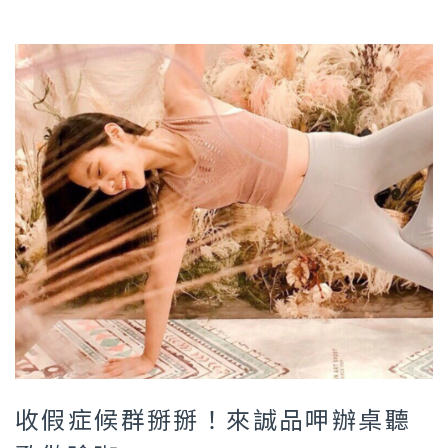
收假症候群掰掰！來誠品呷辦桌聽