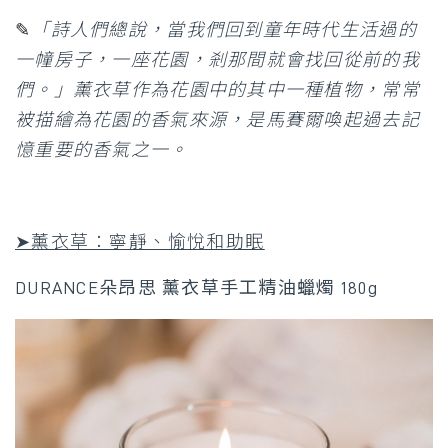
✎
「詩人們總說，當我們回到童年時代生活過的
一幢房子，一座花園，剎那間就會找回從前的我
們。」薰衣草作為花園中的其中一種植物，常常
被描繪為花園的香氣來源，是馬賽爾喚起過去記
憶重要的香氣之一。
➤薰衣草：寧靜、愉悅和助眠
DURANCE朵昂思 薰衣草手工精油蠟燭 180g