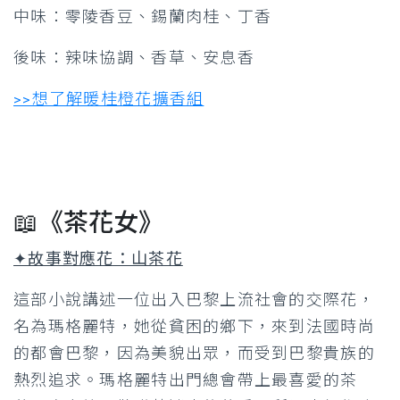
中味：零陵香豆、錫蘭肉桂、丁香
後味：辣味協調、香草、安息香
>>想了解暖桂橙花擴香組
📖《茶花女》
✦故事對應花：山茶花
這部小說講述一位出入巴黎上流社會的交際花，
名為瑪格麗特，她從貧困的鄉下，來到法國時尚
的都會巴黎，因為美貌出眾，而受到巴黎貴族的
熱烈追求。瑪格麗特出門總會帶上最喜愛的茶