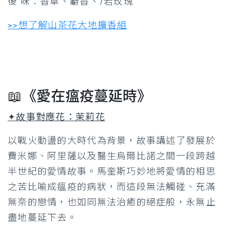
後 味：香草、麝香、/岩玫瑰
>>想了解山茶花大地擴香組
📖《愛在瘟疫蔓延時》
✦故事對應花：茉莉花
以戰火動盪的大時代為背景，故事講述了發展於
費米娜、阿里薩以及醫生烏爾比諾之間一段跨越
半世紀的愛情故事。馬奎斯巧妙地將愛情的相思
之苦比喻成瘟疫的病狀，而這段無法觸碰、充滿
無奈的戀情，也如同無法治癒的絕症般，永無止
盡地蔓延下去。