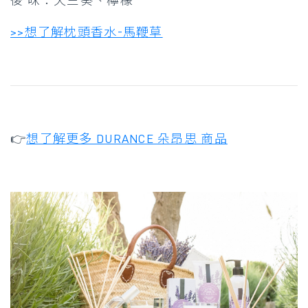
後 味：天竺葵、檸檬
>>想了解枕頭香水-馬鞭草
👉
想了解更多 DURANCE 朵昂思 商品