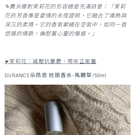
✎費米娜對茉莉花的形容總是充滿詩意：「茉莉
花的芳香像是愛情的永恆證明，它融合了熾熱與
深沉的柔情。它的香氣縈繞在空氣中，如同一首
悠揚的情歌，撫慰著心靈的傷痕。」
➤茉莉花：減壓抗憂鬱、帶來正能量
DURANCE朵昂思 枕頭香水-馬鞭草/50ml