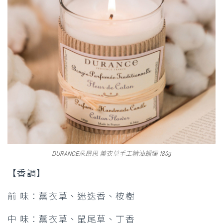
DURANCE朵昂思 薰衣草手工精油蠟燭 180g
【香調】
前 味：薰衣草、迷迭香、桉樹
中 味：薰衣草、鼠尾草、丁香