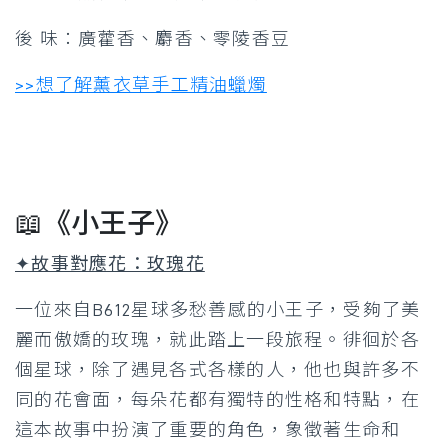
後 味：廣藿香、麝香、零陵香豆
>>想了解薰衣草手工精油蠟燭
📖《小王子》
✦故事對應花：玫瑰花
一位來自B612星球多愁善感的小王子，受夠了美
麗而傲嬌的玫瑰，就此踏上一段旅程。徘徊於各
個星球，除了遇見各式各樣的人，他也與許多不
同的花會面，每朵花都有獨特的性格和特點，在
這本故事中扮演了重要的角色，象徵著生命和