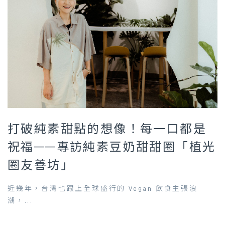
打破純素甜點的想像！每一口都是
祝福——專訪純素豆奶甜甜圈「植光
圈友善坊」
近幾年，台灣也跟上全球盛行的 Vegan 飲食主張浪
潮，...