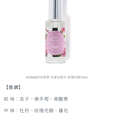
DURANCE朵昂思 花漾淡香水 玫瑰花瓣/14ml
【香調】
前 味：杏子、佛手柑、黑醋栗
中 味：牡丹、玫瑰花瓣、蓮花