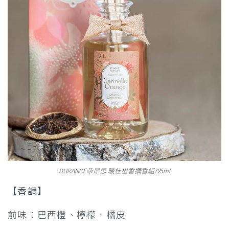
DURANCE朵昂思 暖桂橙香擴香組/95ml
【香調】
前味：巴西橙、檸檬、橘皮