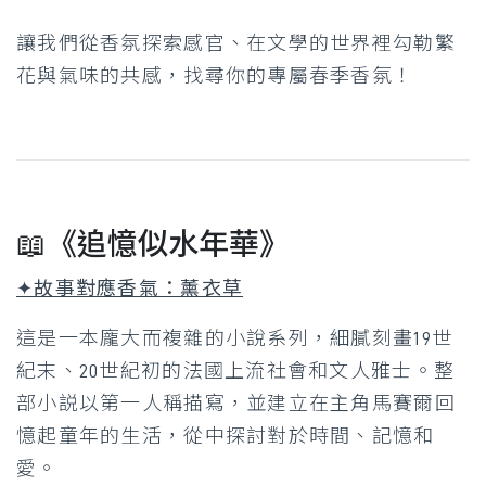
讓我們從香氛探索感官、在文學的世界裡勾勒繁
花與氣味的共感，找尋你的專屬春季香氛！
📖《追憶似水年華》
✦故事對應香氣：薰衣草
這是一本龐大而複雜的小說系列，細膩刻畫19世
紀末、20世紀初的法國上流社會和文人雅士。整
部小説以第一人稱描寫，並建立在主角馬賽爾回
憶起童年的生活，從中探討對於時間、記憶和
愛。