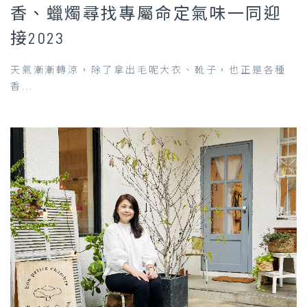
香、蠟燭尋找專屬命定氣味一同迎
接2023
天氣漸漸轉涼，除了拿出毛呢大衣、靴子，也正是各種
香...