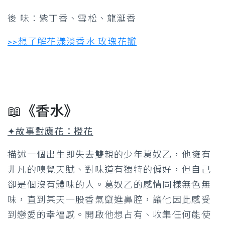
後 味：紫丁香、雪松、龍涎香
>>想了解花漾淡香水 玫瑰花瓣
📖《香水》
✦故事對應花：橙花
描述一個出生即失去雙親的少年葛奴乙，他擁有
非凡的嗅覺天賦、對味道有獨特的偏好，但自己
卻是個沒有體味的人。葛奴乙的感情同樣無色無
味，直到某天一股香氣竄進鼻腔，讓他因此感受
到戀愛的幸福感。開啟他想占有、收集任何能使