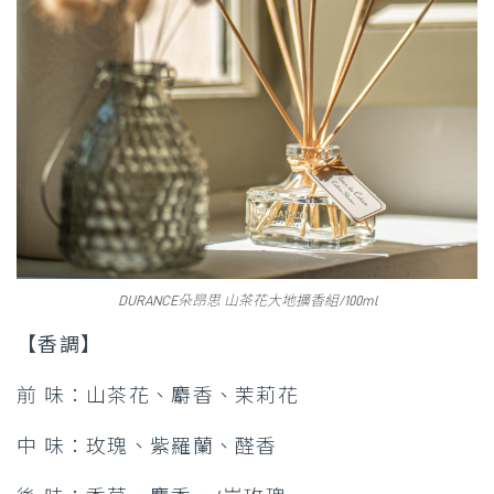
DURANCE朵昂思 山茶花大地擴香組/100ml
【香調】
前 味：山茶花、麝香、茉莉花
中 味：玫瑰、紫羅蘭、醛香