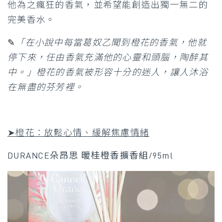
他為之瘋狂的香氣，並希望能創造出獨一無二的
完美香水。
✎
「在小說中每當葛奴乙聞到橙花的香氣，他就
停下來，任由香氣充滿他的心靈和頭腦，陶醉其
中。」橙花的香氣被形容十分的迷人，讓人沐浴
在無盡的芬芳裡。
➤橙花：放鬆心情、緩解焦慮情緒
DURANCE朵昂思 暖桂橙香擴香組/95ml