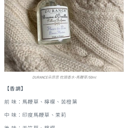
DURANCE朵昂思 枕頭香水-馬鞭草/50ml
【香調】
前 味：馬鞭草、檸檬、苦橙葉
中 味：印度馬鞭草、茉莉