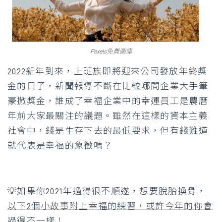
Pexels免費圖庫
2022新年到來，上班族即將迎來公司發放年終獎
金的日子，新聞報導不斷在比較哪間企業大手筆
豪撒獎金，誰成了幸褔企業中的幸運員工是農曆
年前大家最關注的議題。雖然在這樣的資本主義
社會中，錢是生存下去的最低要求，但有錢難道
就代表是幸福的象徵嗎？
💡
如果你2021年過得很不順遂，想要脫胎換骨，
以下2個小故事附上幸福的練習，或許今年的你會
過得不一樣！