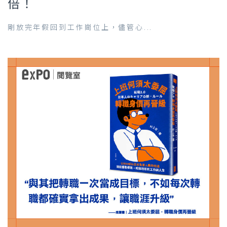
倍！
剛放完年假回到工作崗位上，儘管心...