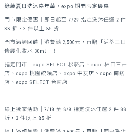
綠藤夏日洗沐嘉年華・expo 期間限定優惠
門市限定優惠｜即日起至 7/29 指定洗沐任選 2 件
88 折，3 件以上 85 折
門市滿額回饋｜消費滿 2,500元，再贈「活萃三日
修護化妝水 30ml」！
指定門市｜expo SELECT 松菸店、expo 林口三井
店、expo 桃園統領店、expo 中友店、expo 南紡
店、expo SELECT 台南店
線上獨家活動｜7/18 至 8/8 指定洗沐任選 2 件 88
折，3 件以上 85 折
線上滿額加贈｜消費滿 2,500元，再贈「頭皮淨化