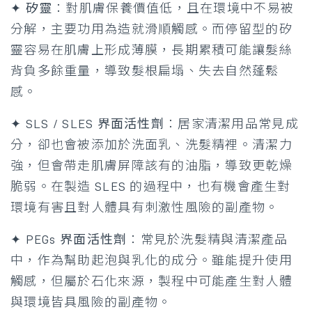
✦ 矽靈
：對肌膚保養價值低，且在環境中不易被
分解，主要功用為造就滑順觸感。而停留型的矽
靈容易在肌膚上形成薄膜，長期累積可能讓髮絲
背負多餘重量，導致髮根扁塌、失去自然蓬鬆
感。
✦ SLS / SLES 界面活性劑
：居家清潔用品常見成
分，卻也會被添加於洗面乳、洗髮精裡。清潔力
強，但會帶走肌膚屏障該有的油脂，導致更乾燥
脆弱。在製造 SLES 的過程中，也有機會產生對
環境有害且對人體具有刺激性風險的副產物。
✦ PEGs 界面活性劑
：常見於洗髮精與清潔產品
中，作為幫助起泡與乳化的成分。雖能提升使用
觸感，但屬於石化來源，製程中可能產生對人體
與環境皆具風險的副產物。