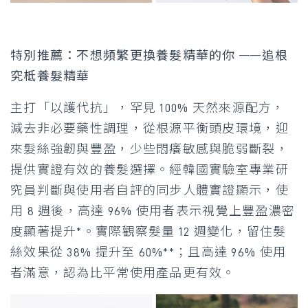
特別推薦：不想頻繁更換養髮精華的你 ——追根
究柢養髮精華
主打「以護代抗」，罕見 100% 天然來源配方，
減去非必要藥性調理，從根源平衡頭皮環境，迎
來髮絲強韌與豐盈，少些悶癢敏感與脆弱斷裂，
提供實證有效的養髮選擇。經韓國實驗室專業研
究員判斷與使用者自評的同步人體實證顯示，使
用 8 週後，高達 96% 使用者表示視覺上豐盈濃密
度顯著提升*。實際觀察髮量 12 週變化，留住髮
絲效果從 38% 提升至 60%**；且高達 96% 使用
者滿意，認為比平常使用產品更有效。