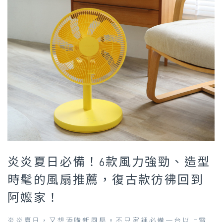
炎炎夏日必備！6款風力強勁、造型
時髦的風扇推薦，復古款彷彿回到
阿嬤家！
炎炎夏日，又想添購新風扇。不只家裡必備一台以上電