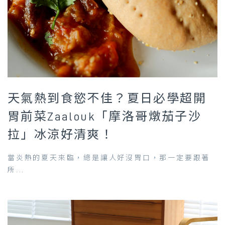
天氣熱到食慾不佳？夏日必學超開
胃前菜Zaalouk「摩洛哥燉茄子沙
拉」冰涼好清爽！
當炎熱的夏天來臨，總是讓人好沒胃口，那一定要跟著
所...