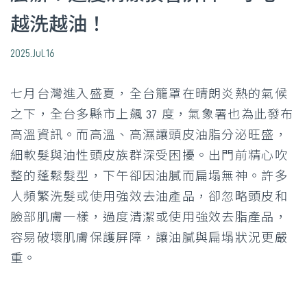
越洗越油！
2025.Jul.16
七月台灣進入盛夏，全台籠罩在晴朗炎熱的氣候
之下，全台多縣市上飆 37 度，氣象署也為此發布
高溫資訊。而高溫、高濕讓頭皮油脂分泌旺盛，
細軟髮與油性頭皮族群深受困擾。出門前精心吹
整的蓬鬆髮型，下午卻因油膩而扁塌無神。許多
人頻繁洗髮或使用強效去油產品，卻忽略頭皮和
臉部肌膚一樣，過度清潔或使用強效去脂產品，
容易破壞肌膚保護屏障，讓油膩與扁塌狀況更嚴
重。