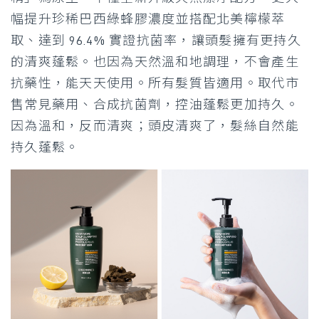
幅提升珍稀巴西綠蜂膠濃度並搭配北美檸檬萃
取、達到 96.4% 實證抗菌率，讓頭髮擁有更持久
的清爽蓬鬆。也因為天然溫和地調理，不會產生
抗藥性，能天天使用。所有髮質皆適用。取代市
售常見藥用、合成抗菌劑，控油蓬鬆更加持久。
因為溫和，反而清爽；頭皮清爽了，髮絲自然能
持久蓬鬆。