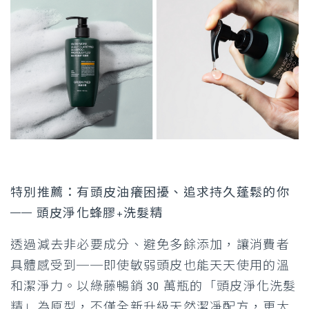
特別推薦：有頭皮油癢困擾、追求持久蓬鬆的你
—— 頭皮淨化蜂膠+洗髮精
透過減去非必要成分、避免多餘添加，讓消費者
具體感受到──即使敏弱頭皮也能天天使用的溫
和潔淨力。以綠藤暢銷 30 萬瓶的「頭皮淨化洗髮
精」為原型，不僅全新升級天然潔凈配方，更大