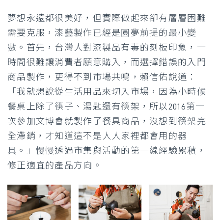
夢想永遠都很美好，但實際做起來卻有層層困難
需要克服，漆藝製作已經是圓夢前提的最小變
數。首先，台灣人對漆製品有毒的刻板印象，一
時間很難讓消費者願意購入，而選擇錯誤的入門
商品製作，更得不到市場共鳴，賴信佑說道：
「我就想說從生活用品來切入市場，因為小時候
餐桌上除了筷子、湯匙還有筷架，所以2016第一
次參加文博會就製作了餐具商品，沒想到筷架完
全滯銷，才知道這不是人人家裡都會用的器
具。」慢慢透過市集與活動的第一線經驗累積，
修正適宜的產品方向。