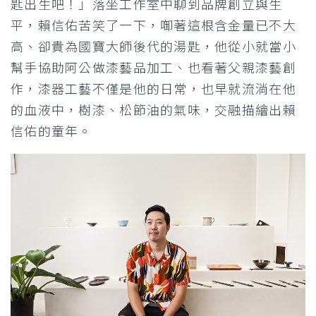
匙出生吧！」落坐工作室中聊到品牌創立與生
平，賴信佑苦笑了一下，啣著這根含金量已不大
高、卻貴為國寶大師後代的湯匙，他從小就當小
幫手協助阿公做漆藝品加工、也看著父親漆藝創
作，漆器工藝不僅是他的日常，也早就流淌在他
的血液中，樹漆、松節油的氣味，交融描繪出賴
信佑的童年。