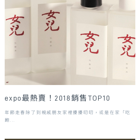
expo最熱賣！2018銷售TOP10
年節走春除了到親戚朋友家裡擾擾叨叨，或是在家「吃
飽...