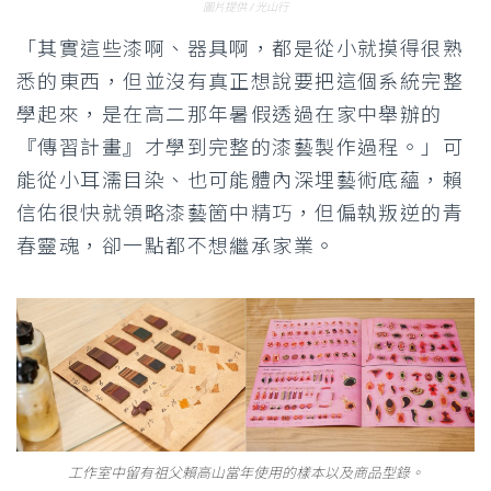
圖片提供 / 光山行
「其實這些漆啊、器具啊，都是從小就摸得很熟
悉的東西，但並沒有真正想說要把這個系統完整
學起來，是在高二那年暑假透過在家中舉辦的
『傳習計畫』才學到完整的漆藝製作過程。」可
能從小耳濡目染、也可能體內深埋藝術底蘊，賴
信佑很快就領略漆藝箇中精巧，但偏執叛逆的青
春靈魂，卻一點都不想繼承家業。
工作室中留有祖父賴高山當年使用的樣本以及商品型錄。