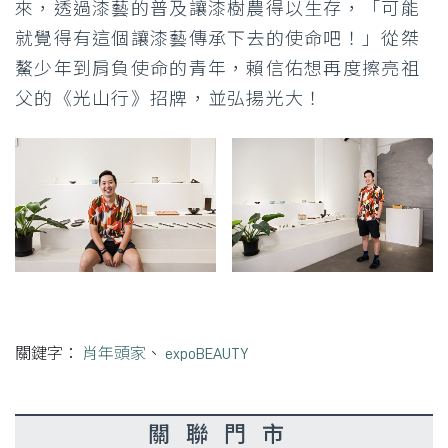
來，透過漆藝的普及讓漆樹農得以生存，「可能
就覺得有這個讓漆藝傳承下去的使命吧！」從桀
鰲少年到肩負使命的青年，賴信佑想再度擦亮祖
父的《光山行》招牌，並弘揚光大！
關鍵字：
肖年頭家
、
expoBEAUTY
關聯門市