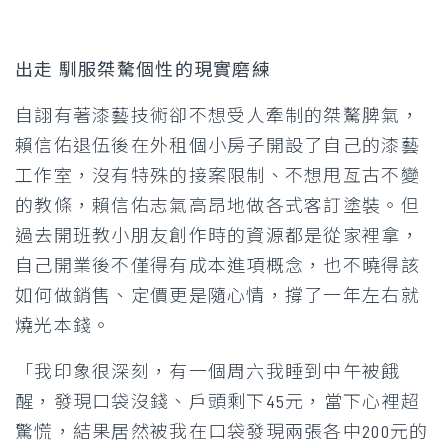
出走 馴服桀驁個性的現實磨練
自詡有著漆藝技術卻不想受人牽制的桀驁脾氣，
賴信佑退伍後在外租個小房子開設了自己的漆藝
工作室，沒有特殊的接案限制、不想甩亙古不變
的教條，賴信佑志氣高昂地做各式客訂塗裝。但
過去開班教小朋友創作時的資源都是從家裡拿，
自己開業後不僅得有成本進項概念，也不曉得該
如何做銷售、定價更是隨心情，撐了一年左右就
燒光本錢。
「我印象很深刻，有一個周六我睡到中午被餓
醒，發現口袋沒錢、戶頭剩下45元，當下心裡超
驚慌，結果居然被我在口袋發現兩張各中200元的