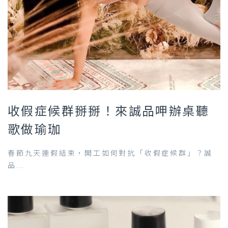
收假症候群掰掰！來誠品呷辦桌聽
歌做瑜珈
春節九天連假結束，開工如何對抗「收假症候群」？誠
品...