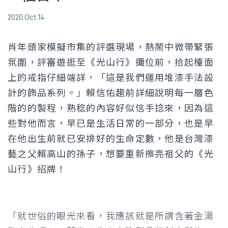
2020.Oct.14
肖年頭家模擬市集的評選現場，熱鬧中微帶緊張
氛圍，評審遊逛至《光山行》攤位前，拾起檯面
上的戒指仔細端詳，「這是我們運用堆漆手法設
計的飾品系列。」賴信佑趨前詳細說明每一層色
階的的製程，熟稔的內容好似信手捻來，因為這
些對他而言，早已是生活日常的一部分，也是早
在他出生前就已安排好的生命定數，他是台灣漆
藝之父賴高山的孫子，想要重新擦亮祖父的《光
山行》招牌！
「就世俗的眼光來看，我應該就是所謂含著金湯