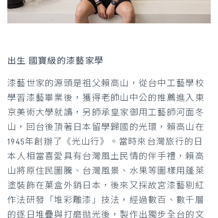
出生 國寶級的漆藝家學
漆藝世家的源頭是祖父賴高山，從台中工藝學校
學習漆藝畢業後，獲得老師山中公的推薦進入東
京美術大學就讀，另師承皇家御用工藝師河面冬
山，回台後頂著日本留學歸國的光環，賴高山在
1945年創辦了《光山行》。當時來台灣旅行的日
本人相當喜愛具有台灣風土民情的伴手禮，賴高
山將原住民圖騰、台灣風景、水果等圖樣用蓬萊
塗裝飾在菓盒外銷日本，後來又採故宮漆藝剔紅
作法研發「堆彩雕漆」技法，經過數百、數千層
的逐日堆疊與打磨拋光後，製作出獨步全台的文