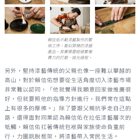
賴信佑示範漆藝製作的繁
瑣工序，看似質樸的漆器
產品，其實需要經過繁複
費力的打磨、拋光過程。
另外，堅持漆藝傳統的父親也像一座難以攀越的
高山，對於賴信佑想要從生活角度切入漆藝市場
非常難以認同，「他就覺得我願意回家做推廣很
好，但就要照他的指導方針進行，我們常在這點
上有很多的摩擦。」除了要跟父親抗爭走自己的
路，還得面對同業認為賴信佑在拉低漆藝層次的
牴觸，賴信佑扛著傳統包袱與家族使命負重前
行，力圖跳脫框架，將漆藝帶入常民生活。