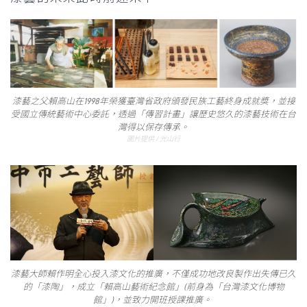
漆藝之父賴高山在1998年榮獲臺灣省政府頒發民族工藝終身成就獎，並接
受國立傳統藝術中心委託，透過「傳習計畫」讓歷史悠久的漆藝技術在台
灣得以保存傳承。
圖片提供 / 光山行
漆藝大師賴作明全心投入漆文化的推廣，不僅成功地改良製作出失傳已久
的「漆陶」，成立「賴高山藝術紀念館」(前身為「台灣漆文化博物
館」)，並致力開班授課推廣。