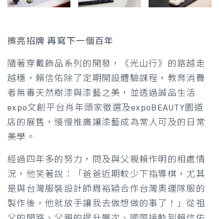
擦亮招牌 再寫下一個百年
隨著穿戴飾品系列的開發，《光山行》的路越走
越穩，賴信佑除了定期開設體驗課程，教育消費
者無毒天然樹漆與漆藝之美，並透過誠品生活
expo文創平台肖年頭家徵選及expoBEAUTY園道
店的展售，慢慢推廣讓漆藝成為常人可及的日常
美學。
經過四年多的努力，問及與父親賴作明的相處情
況，他笑著說：「爸爸近期較少下指導棋，尤其
是與台灣服裝設計師周裕穎合作台灣奧運隊服的
製作後，他就放手讓我去做想做的事了！」從祖
父的開路、父親的提升層次、國際接軌到賴信佑