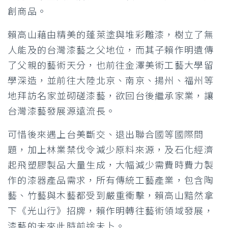
創商品。
賴高山藉由精美的蓬萊塗與堆彩雕漆，樹立了無
人能及的台灣漆藝之父地位，而其子賴作明遺傳
了父親的藝術天分，也前往金澤美術工藝大學留
學深造，並前往大陸北京、南京、揚州、福州等
地拜訪名家並砌磋漆藝，欲回台後繼承家業，讓
台灣漆藝發展源遠流長。
可惜後來遇上台美斷交、退出聯合國等國際問
題，加上林業禁伐令減少原料來源，及石化經濟
起飛塑膠製品大量生成，大幅減少需費時費力製
作的漆器產品需求，所有傳統工藝產業，包含陶
藝、竹藝與木藝都受到嚴重衝擊，賴高山黯然拿
下《光山行》招牌，賴作明轉往藝術領域發展，
漆藝的未來此時前途未卜。