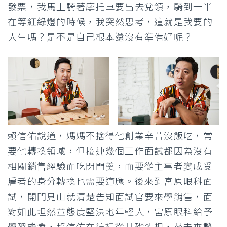
發票，我馬上騎著摩托車要出去兌領，騎到一半
在等紅綠燈的時候，我突然思考，這就是我要的
人生嗎？是不是自己根本還沒有準備好呢？」
賴信佑說道，媽媽不捨得他創業辛苦沒飯吃，常
要他轉換領域，但接連幾個工作面試都因為沒有
相關銷售經驗而吃閉門羹，而要從主事者變成受
雇者的身分轉換也需要適應。後來到宮原眼科面
試，開門見山就清楚告知面試官要來學銷售，面
對如此坦然並態度堅決地年輕人，宮原眼科給予