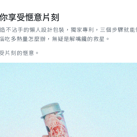
ly陪你享受愜意片刻
的樣貌，打造不沾手的懶人設計包裝，獨家專利，三個步驟
煩惱吃多熱量怎麼辦，無疑是解嘴饞的救星。
受片刻的愜意。