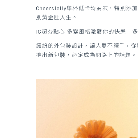
CheersJelly舉杯低卡蒟蒻凍
別黃金肚人生。
IG超夯點心 多變風格激發你的快樂「
繽紛的外包裝設計，讓人愛不釋手，從
推出新包裝，必定成為網路上的話題。