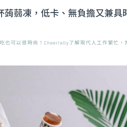
不沾手的舉杯蒟蒻凍，低卡、無負擔又兼
也可以很時尚！CheerJelly了解現代人工作繁