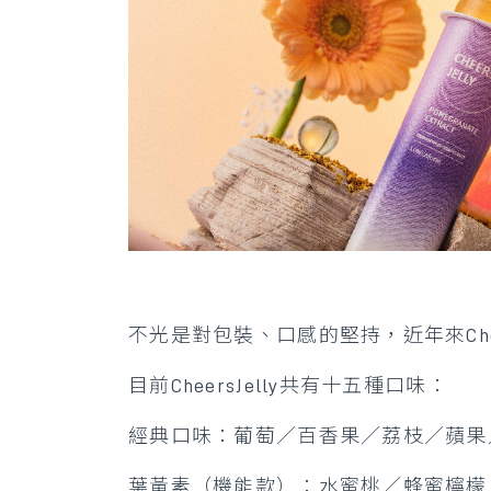
不光是對包裝、口感的堅持，近年來Chee
目前CheersJelly共有十五種口味：
經典口味：葡萄／百香果／荔枝／蘋果
葉黃素（機能款）：水蜜桃／蜂蜜檸檬