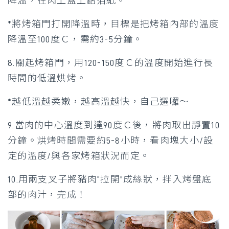
降溫，在肉上蓋上鋁箔紙。
*將烤箱門打開降溫時，目標是把烤箱內部的溫度
降溫至100度Ｃ，需約3-5分鐘。
8.關起烤箱門，用120-150度Ｃ的溫度開始進行長
時間的低溫烘烤。
*越低溫越柔嫩，越高溫越快，自己選囉～
9.當肉的中心溫度到達90度Ｃ後，將肉取出靜置10
分鐘。烘烤時間需要約5-8小時，看肉塊大小/設
定的溫度/與各家烤箱狀況而定。
10.用兩支叉子將豬肉“拉開”成絲狀，拌入烤盤底
部的肉汁，完成！