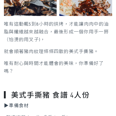
唯有這動輒5到8小時的烘烤，才能讓肉肉中的油
脂與纖維越來越融合，最後形成一個你用手一掰
（怕燙的用叉子)，
就會順著豬肉紋理條條四散的美式手撕豬。
唯有耐心與時間才能體會的美味，你準備好了
嗎？
▎
美式手撕豬 食譜 4人份
▶準備食材