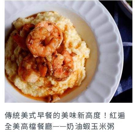
傳統美式早餐的美味新高度！紅遍
全美高檔餐廳——奶油蝦玉米粥