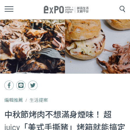
編輯推薦
生活提案
中秋節烤肉不想滿身煙味！ 超
juicy「美式手撕豬」烤箱就能搞定