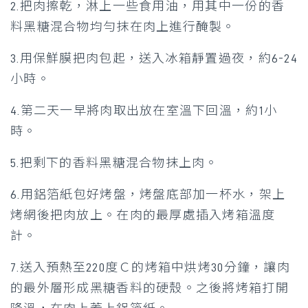
2.把肉擦乾，淋上一些食用油，用其中一份的香
料黑糖混合物均勻抹在肉上進行醃製。
3.用保鮮膜把肉包起，送入冰箱靜置過夜，約6-24
小時。
4.第二天一早將肉取出放在室溫下回溫，約1小
時。
5.把剩下的香料黑糖混合物抹上肉。
6.用鋁箔紙包好烤盤，烤盤底部加一杯水，架上
烤網後把肉放上。在肉的最厚處插入烤箱溫度
計。
7.送入預熱至220度Ｃ的烤箱中烘烤30分鐘，讓肉
的最外層形成黑糖香料的硬殼。之後將烤箱打開