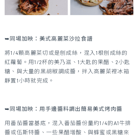
➥
同場加映：美式高麗菜沙拉食譜
將1/4顆高麗菜切或是刨成絲，混入1根刨成絲的
紅蘿蔔。用1/2杯的美乃滋、1大匙的果醋、2小匙
糖、與大量的黑胡椒調成醬，拌入高麗菜裡冰箱
靜置1小時就完成。
➥
同場加映：用手邊醬料調出簡易美式烤肉醬
用番茄醬當基底，混入番茄醬份量約1/4的A1牛排
醬或伍斯特醬、一些果醋增酸、與蜂蜜或黑糖來