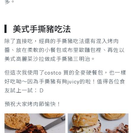
多。
▎美式手撕豬吃法
除了直接吃，經典的手撕豬吃法還有混入烤肉
醬、放在柔軟的小餐包或布里歐麵包裡、再佐以
美式高麗菜沙拉做成手撕豬三明治。
但這次我使用了costco 買的全麥硬餐包，也一樣
好吃呦～因為手撕豬有夠juicy的啦！值得各位食
友試上一試：Ｄ
預祝大家烤肉節愉快！