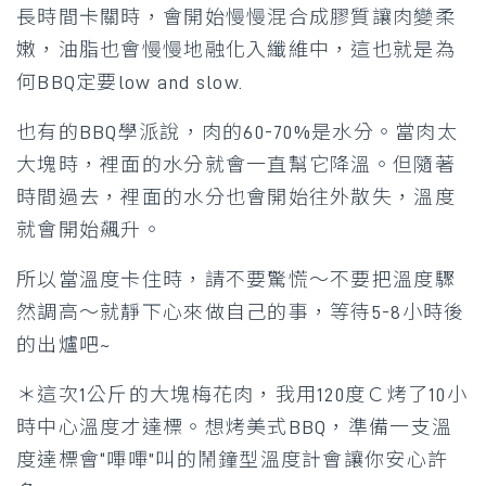
長時間卡關時，會開始慢慢混合成膠質讓肉變柔
嫩，油脂也會慢慢地融化入纖維中，這也就是為
何BBQ定要low and slow.
也有的BBQ學派說，肉的60-70%是水分。當肉太
大塊時，裡面的水分就會一直幫它降溫。但隨著
時間過去，裡面的水分也會開始往外散失，溫度
就會開始飆升。
所以當溫度卡住時，請不要驚慌～不要把溫度驟
然調高～就靜下心來做自己的事，等待5-8小時後
的出爐吧~
＊這次1公斤的大塊梅花肉，我用120度Ｃ烤了10小
時中心溫度才達標。想烤美式BBQ，準備一支溫
度達標會“嗶嗶”叫的鬧鐘型溫度計會讓你安心許