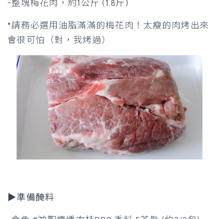
-整塊梅花肉，約1公斤 (1.8斤)
*請務必選用油脂滿滿的梅花肉！太瘦的肉烤出來
會很可怕（對，我烤過）
▶準備醃料