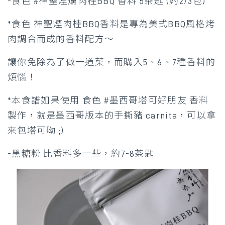
-食色 #神聖煙燻肉桂BBQ 香料 5茶匙 (約2/3包)
*食色 神聖煙肉桂BBQ香料是專為美式BBQ風格烤
肉調合而成的香料配方～
讓你免除為了做一道菜，而購入5、6、7種香料的
煩惱！
*本食譜如果使用 食色 #墨西哥塔可好朋友 香料
製作，就是墨西哥版本的手撕豬 carnita，可以拿
來包塔可呦 ;)
-黑糖粉 比香料多一些，約7-8茶匙