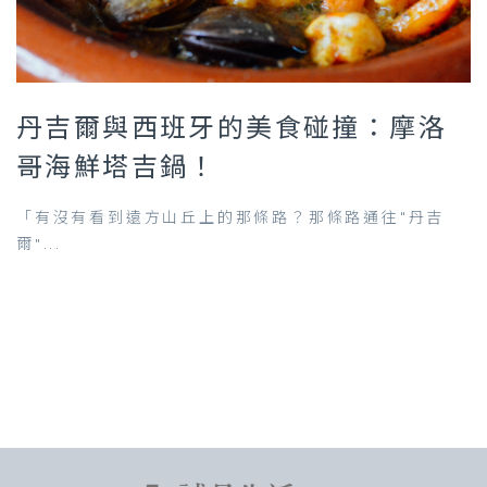
丹吉爾與西班牙的美食碰撞：摩洛
哥海鮮塔吉鍋！
「有沒有看到遠方山丘上的那條路？那條路通往“丹吉
爾”...