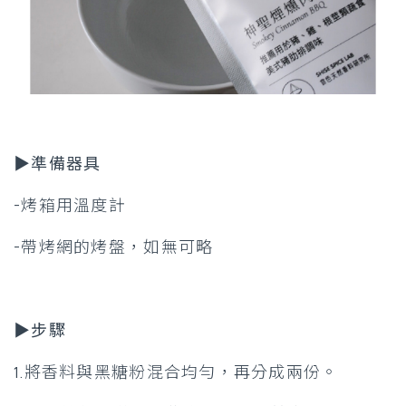
▶準備器具
-烤箱用溫度計
-帶烤網的烤盤，如無可略
▶步驟
1.將香料與黑糖粉混合均勻，再分成兩份。