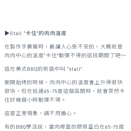
▶Stall “卡住”的肉肉溫度
在製作手撕豬時，最讓人心急不安的，大概就是
肉肉中心的溫度”卡住"動彈不得的這段期間了吧～
這在美式BBQ的術語中叫 “stall".
剛開始烤的時候，肉肉中心的溫度會上升得很快
很快，但在抵達65-75度這個區間時，就會突然卡
住好幾個小時動彈不得。
這是正常現象，請不用擔心。
有的BBQ學派說，當肉裡面的膠原蛋白在65-75度