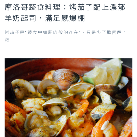
摩洛哥蔬食料理：烤茄子配上濃郁
羊奶起司，滿足感爆棚
烤茄子是“蔬食中如肥肉般的存在”，只是少了膽固醇。
滋...