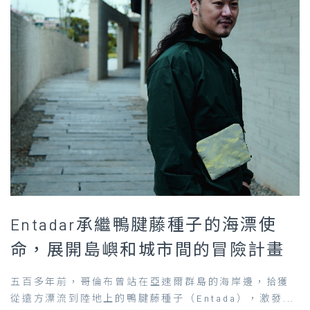
Entadar承繼鴨腱藤種子的海漂使
命，展開島嶼和城市間的冒險計畫
五百多年前，哥倫布曾站在亞速爾群島的海岸邊，拾獲
從遠方漂流到陸地上的鴨腱藤種子（Entada），激發...