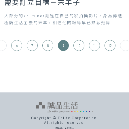
需要訂立目標－末羊子
大部分的Youtuber總是在自己的家拍攝影片，身為傳遞
極簡生活主義的末羊，相信他的粉絲早已熟悉她房...
...
6
7
8
9
10
11
12
...
Copyright © Eslite Corporation.
All rights reserved.