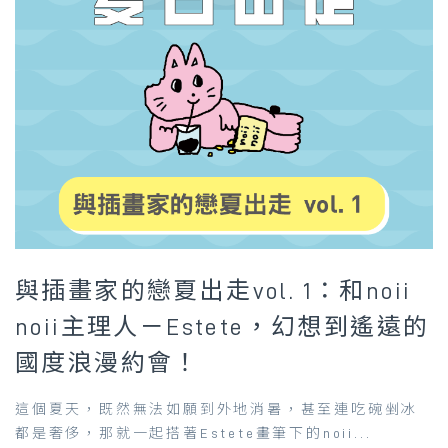
與插畫家的戀夏出走vol. 1：和noii
noii主理人－Estete，幻想到遙遠的
國度浪漫約會！
這個夏天，既然無法如願到外地消暑，甚至連吃碗剉冰
都是奢侈，那就一起搭著Estete畫筆下的noii...