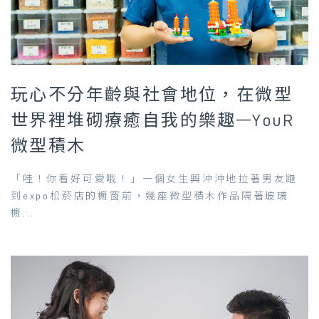
玩心不分年齡與社會地位，在微型
世界裡堆砌療癒自我的樂趣—YouR
微型積木
「哇！你看好可愛哦！」一個女生興沖沖地拉著男友跑
到expo松菸店的櫥窗前，幾座微型積木作品隔著玻璃
櫥...