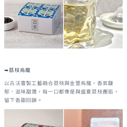
➥荔枝烏龍
以古法窨製工藝融合荔枝與金萱烏龍，香氣馥
郁、滋味甜潤，每一口都像是與盛夏荔枝邂逅，
留下香甜回韻。