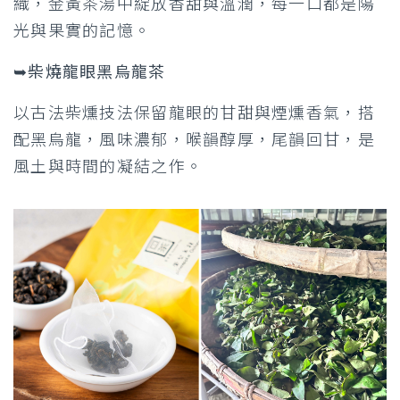
織，金黃茶湯中綻放香甜與溫潤，每一口都是陽
光與果實的記憶。
➥柴燒龍眼黑烏龍茶
以古法柴燻技法保留龍眼的甘甜與煙燻香氣，搭
配黑烏龍，風味濃郁，喉韻醇厚，尾韻回甘，是
風土與時間的凝結之作。