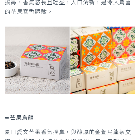
撲鼻，香氣悠長且輕盈，入口清新，是令人驚喜
的花果窨香體驗。
➥芒果烏龍
夏日愛文芒果香氣撲鼻，與醇厚的金萱烏龍茶交