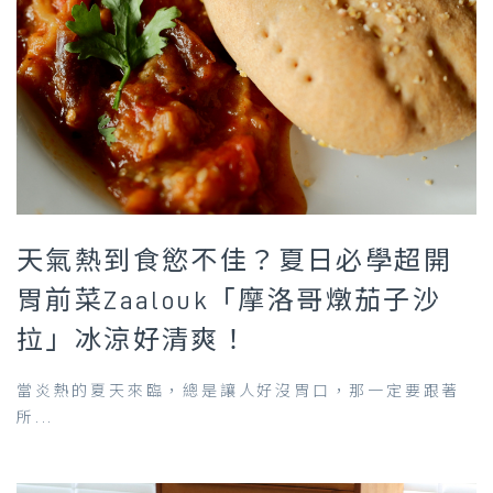
天氣熱到食慾不佳？夏日必學超開
胃前菜Zaalouk「摩洛哥燉茄子沙
拉」冰涼好清爽！
當炎熱的夏天來臨，總是讓人好沒胃口，那一定要跟著
所...