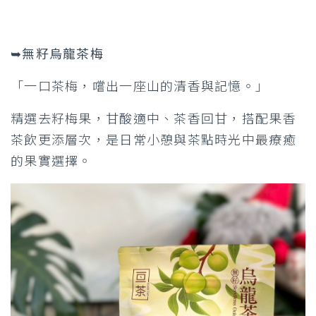
➥無籽烏龍茶梅
「一口茶梅，嚐出一座山的清香與記憶。」
精選去籽梅果，甘酸適中、茶香回甘，搭配果香
茶飲更添層次，是日常小憩與茶點時光中最療癒
的果實選擇。