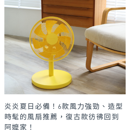
炎炎夏日必備！6款風力強勁、造型
時髦的風扇推薦，復古款彷彿回到
阿嬤家！