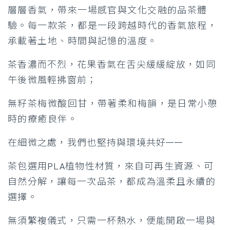
層層香氣，帶來一場感官與文化交融的品茶體
驗。
每一款茶，都是一段跨越時代的香氣旅程，
承載著土地、時間與記憶的溫度。
茶香濃而不烈，花果香氣在舌尖緩緩綻放，如同
午後微風輕拂窗前；
無籽茶梅微酸回甘，帶著柔和梅韻，是日常小憩
時的療癒良伴。
在細微之處，我們也堅持與環境共好——
茶包選用PLA植物性材質，來自可再生資源、可
自然分解，讓每一次品茶，都成為溫柔且永續的
選擇。
無須繁複儀式，只需一杯熱水，便能開啟一場與