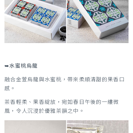
➥水蜜桃烏龍
融合金萱烏龍與水蜜桃，帶來柔順清甜的果香口
感。
茶香輕柔、果香綻放，宛如春日午後的一縷微
風，令人沉浸於優雅茶韻之中。