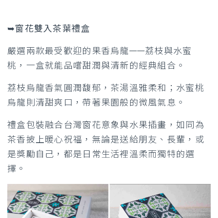
➥窗花雙入茶葉禮盒
嚴選兩款最受歡迎的果香烏龍——荔枝與水蜜
桃，一盒就能品嚐甜潤與清新的經典組合。
荔枝烏龍香氣圓潤馥郁，茶湯溫雅柔和；水蜜桃
烏龍則清甜爽口，帶著果園般的微風氣息。
禮盒包裝融合台灣窗花意象與水果插畫，如同為
茶香披上暖心祝福，無論是送給朋友、長輩，或
是獎勵自己，都是日常生活裡溫柔而獨特的選
擇。