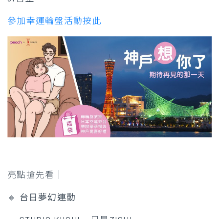
參加幸運輪盤活動按此
亮點搶先看│
🔸
台日夢幻連動