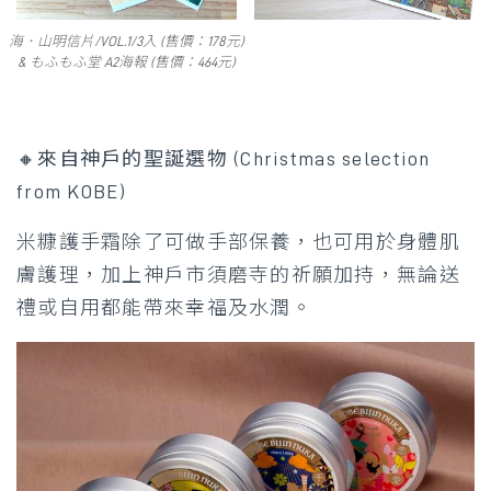
海．山明信片/VOL.1/3入 (售價：178元)
& もふもふ堂 A2海報 (售價：464元)
🔸
來自神戶的聖誕選物 (Christmas selection
from KOBE)
米糠護手霜除了可做手部保養，也可用於身體肌
膚護理，加上神戶市須磨寺的祈願加持，無論送
禮或自用都能帶來幸福及水潤。