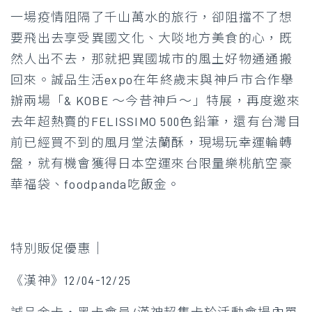
一場疫情阻隔了千山萬水的旅行，卻阻擋不了想
要飛出去享受異國文化、大啖地方美食的心，既
然人出不去，那就把異國城市的風土好物通通搬
回來。誠品生活expo在年終歲末與神戶市合作舉
辦兩場「& KOBE ～今昔神戶～」特展，再度邀來
去年超熱賣的FELISSIMO 500色鉛筆，還有台灣目
前已經買不到的風月堂法蘭酥，現場玩幸運輪轉
盤，就有機會獲得日本空運來台限量樂桃航空豪
華福袋、foodpanda吃飯金。
特別販促優惠│
《漢神》12/04-12/25