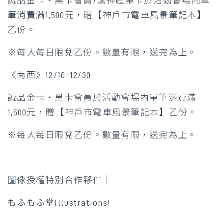
誠品金卡‧黑卡會員/漢神超集卡於活動會場內單
筆消費滿1,500元，贈【神戶市電車風景筆記本】
乙份。
※每人每日限兌乙份。數量有限，送完為止。
《南西》12/10-12/30
誠品金卡‧黑卡會員於活動會場內單筆消費滿
1,500元，贈【神戶市電車風景筆記本】乙份。
※每人每日限兌乙份。數量有限，送完為止。
圖像授權特別合作夥伴│
もふもふ堂Illustrations!