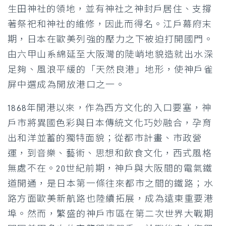
生田神社的領地，並有神社之神封戶居住、支撐
著祭祀和神社的維修，因此而得名。
江戶幕府末
期，日本在歐美列強的壓力之下被迫打開國門。
由六甲山系綿延至大阪灣的陡峭地貌造就出水深
足夠、風浪平緩的「天然良港」地形，使神戶雀
屏中選成為開放港口之一。
1868年開港以來，作為西方文化的入口要塞，神
戶市將異國色彩與日本傳統文化巧妙融合，孕育
出和洋並蓄的獨特面貌；從都市計畫、市政營
運，到音樂、藝術、思想和飲食文化，西式風格
無處不在。
20世紀前期，神戶與大阪間的電氣鐵
道開通，是日本第一條往來都市之間的鐵路；水
路方面歐美新航路也陸續拓展，成為遠東重要港
埠。然而，繁盛的神戶市區在第二次世界大戰期