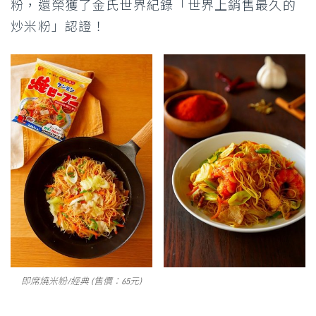
粉，還榮獲了金氏世界紀錄「世界上銷售最久的
炒米粉」認證！
即席燒米粉/經典 (售價：65元)