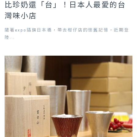
比珍奶還「台」！日本人最愛的台
灣味小店
隨著expo插旗日本橋，帶去柑仔店的懷舊記憶，近期登
陸...