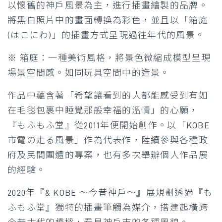
以懷舊的神戶風景為主，進行插畫繪製的品牌。
將黑白照片中的畫面轉換為彩色，並且以「箱庭
(はこにわ)」的插畫方式呈現過往年代的風景。
※ 箱庭：一種美術風格，將景色微縮成模型呈現
場景空間感。如同玩具空間中的造景。
作品中蘊含著「希望讓看到的人都能感受到有如
在毛毯包裹中睡覺那般幸福的溫情」的心願，
『もふもふ堂』從2011年便開始創作。以「KOBE
市電の走る風景」作為代表作，陸續參與各種政
府及民間團體的專案，也有多次舉辦個人作品展
的經驗。
2020年『& KOBE ～今昔神戶～』展規劃透過『も
ふもふ堂』獨特的插畫筆觸為媒介，搭建起橫跨