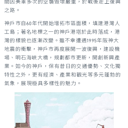
間因美軍多次的空襲毀壞嚴重，於戰後走上復興
之路。
神戶市自60年代開始增拓市區面積，填建港灣人
工島；著名地標之一的神戶港塔於此時落成，港
灣的樣貌也逐漸改變。雖不幸遭遇1995年阪神大
地震的衝擊，神戶市再度展開一波復興，建設機
場、明石海峽大橋，規劃都市更新，開創新興產
業。
如今的神戶，保有昔日的交通優勢、文化獨
特性之外，更有經濟、產業和觀光等多元蓬勃的
氣象，展現極具多樣性的魅力。