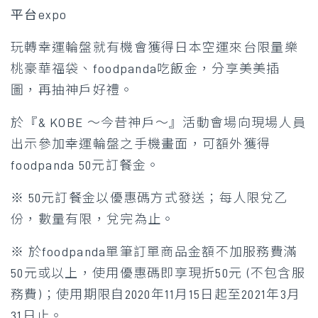
平台expo
玩轉幸運輪盤就有機會獲得日本空運來台限量樂
桃豪華福袋、foodpanda吃飯金，分享美美插
圖，再抽神戶好禮。
於『& KOBE ～今昔神戶～』活動會場向現場人員
出示參加幸運輪盤之手機畫面，可額外獲得
foodpanda 50元訂餐金。
※ 50元訂餐金以優惠碼方式發送；每人限兌乙
份，數量有限，兌完為止。
※ 於foodpanda單筆訂單商品金額不加服務費滿
50元或以上，使用優惠碼即享現折50元 (不包含服
務費)；使用期限自2020年11月15日起至2021年3月
31日止。