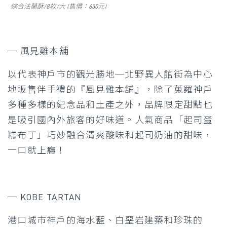
綜合法蘭酥/8枚/大 (售價：630元)
─ 風見雞本舖
以代表神戶市的觀光勝地─北野異人館街為中心
地販售伴手禮的『風見雞本舖』，除了蒐羅神戶
多種多樣的紀念品和土產之外，品牌限定甜點也
是吸引國內外旅客的好味道。人氣商品「起司蛋
糕布丁」巧妙融合清爽酸味和起司奶油的甜味，
一口就上癮！
─ KOBE TARTAN
港口城市神戶的海水藍、白堊岩建築和珍珠的