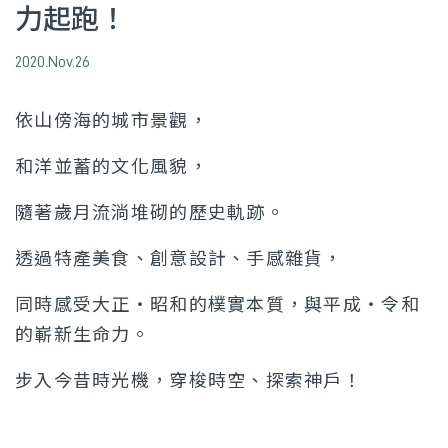
力起跑！
2020.Nov.26
依山傍海的城市景觀，
和洋並蓄的文化風貌，
隨著歲月流淌堆砌的歷史軌跡。
透過特產美食、創意設計、手感雜貨，
同時感受大正‧昭和的樸實本質，與平成‧令和
的嶄新生命力。
步入今昔時光機，穿梭時空、探索神戶！