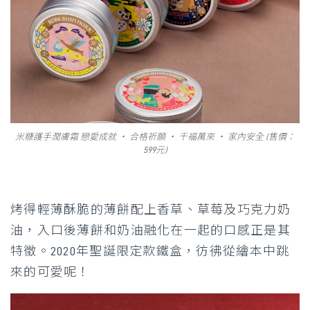
米糠護手潤膚霜 戀愛成就 ‧ 合格祈願 ‧ 千福萬來 ‧ 家內安全 (售價：
599元)
烤得輕薄酥脆的薄餅配上香草、草莓及巧克力奶
油，入口後薄餅和奶油融化在一起的口感正是其
特徵。2020年聖誕限定款鐵盒，彷彿從繪本中跳
來的可愛呢！