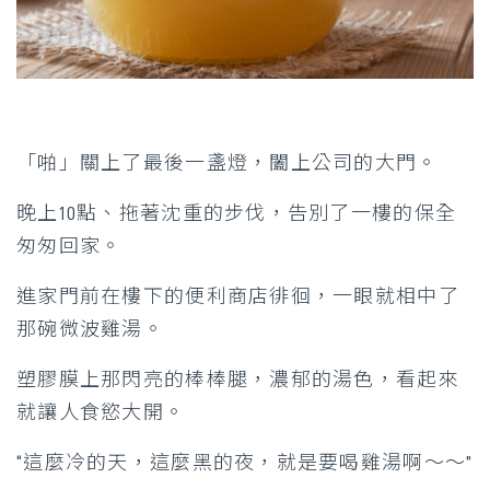
「啪」關上了最後一盞燈，闔上公司的大門。
晚上10點、拖著沈重的步伐，告別了一樓的保全
匆匆回家。
進家門前在樓下的便利商店徘徊，一眼就相中了
那碗微波雞湯。
塑膠膜上那閃亮的棒棒腿，濃郁的湯色，看起來
就讓人食慾大開。
“這麼冷的天，這麼黑的夜，就是要喝雞湯啊～～”