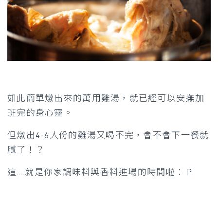
如此簡單燉出來的萬用雞湯，就已經可以安撫加
班完的身心靈。
但燉出4-6人份的雞湯又喝不完，會不會下一餐就
膩了！？
這....就是你家調味料與香料進場的時間啦：Ｐ