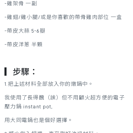
-雞架骨 一副
-雞翅/雞小腿/或是你喜歡的帶骨雞肉部位 一盒
-帶皮大蒜 5-6瓣
-帶皮洋蔥 半顆
▎步驟：
1.把上述材料全部放入你的燉鍋中。
我使用了長得醜（誒）但不用顧火超方便的電子
壓力鍋 instant pot,
用大同電鍋也是個好選擇。