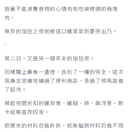
抱著不能浪費食物的心情匆匆吃掉裡頭的兩塊
肉，
無奈的加班之夜就被這口雞湯氣到要哭出乃。
-
第二日，又是另一個年末的加班夜。
同樣關上最後一盞燈，告別了一樓的保全，這次
我痛定思痛地繞過了便利商店，多過了條馬路進
了超市。
撈起夜間折扣的雞架骨、雞翅、蒜、與洋蔥，刷
卡結帳直奔回家。
把買來的材料包裝拆拆，就無腦將材料扔進不用