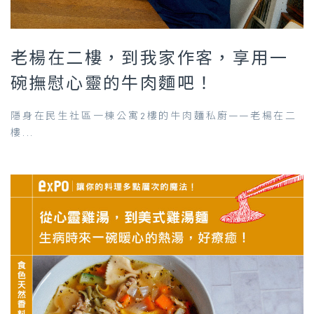
老楊在二樓，到我家作客，享用一
碗撫慰心靈的牛肉麵吧！
隱身在民生社區一棟公寓2樓的牛肉麵私廚——老楊在二
樓...