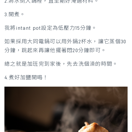
2.將水倒入鍋裡，直至剛好淹過材料。
3.開煮。
我將intant pot設定為低壓力15分鐘。
如果採用大同電鍋可以用外鍋2杯水，讓它蒸個30
分鐘，跳起來再讓他擺著悶20分鐘即可。
總之就是加班完到家後，先去洗個澡的時間。
4.煮好加鹽開喝！