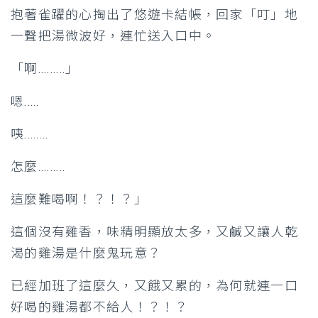
抱著雀躍的心掏出了悠遊卡結帳，回家「叮」地
一聲把湯微波好，連忙送入口中。
「啊.........」
嗯.....
咦........
怎麼.........
這麼難喝啊！？！？」
這個沒有雞香，味精明顯放太多，又鹹又讓人乾
渴的雞湯是什麼鬼玩意？
已經加班了這麼久，又餓又累的，為何就連一口
好喝的雞湯都不給人！？！？