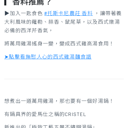
▎香料推薦？
▶加入一匙食色
#托斯卡尼農莊 香料
，讓帶著義
大利風味的羅勒、蒜香、鼠尾草，以及西式燉湯
必備的西洋芹香氣，
將萬用雞湯搖身一變，變成西式雞高湯食用！
➤點擊看撫慰人心的西式雞湯麵食譜
想煮出一道萬用雞湯，那也要有一個好湯鍋！
有鍋具界的愛馬仕之稱的CRISTEL
新推出的「極致工藝五層不鏽鋼湯鍋」