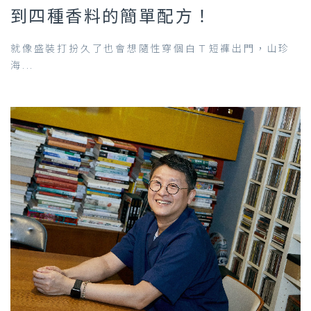
到四種香料的簡單配方！
就像盛裝打扮久了也會想隨性穿個白Ｔ短褲出門，山珍
海...