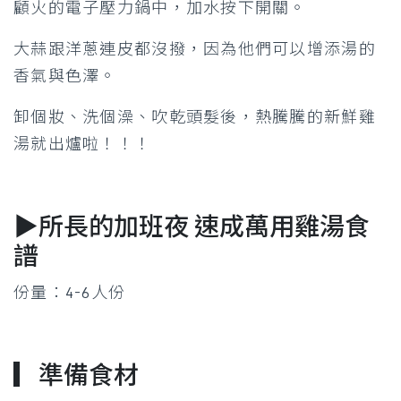
顧火的電子壓力鍋中，加水按下開關。
大蒜跟洋蔥連皮都沒撥，因為他們可以增添湯的
香氣與色澤。
卸個妝、洗個澡、吹乾頭髮後，熱騰騰的新鮮雞
湯就出爐啦！！！
▶所長的加班夜 速成萬用雞湯食
譜
份量：4-6人份
▎準備食材