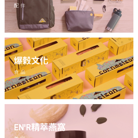
配件
爆榖文化
食品
EN'R精萃燕窩