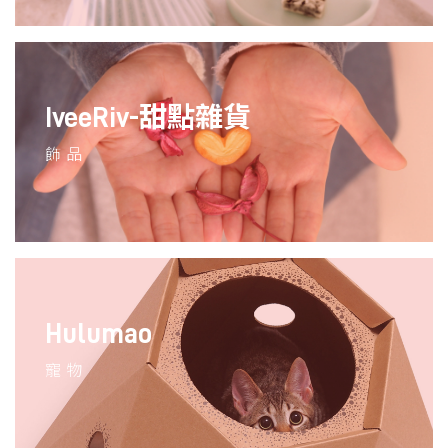
IveeRiv-甜點雜貨
飾品
Hulumao
寵物