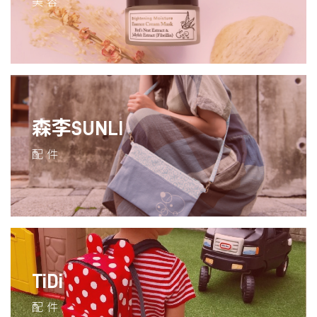
美容
森李SUNLI
配件
TiDi
配件