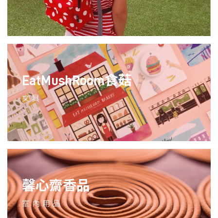
EatMushRoom食菇
文具
馨心齋香品
室內用品