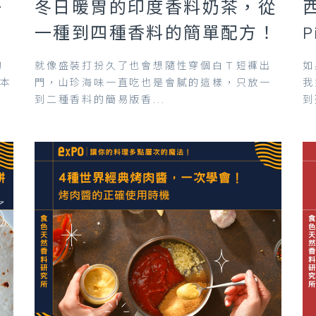
一
冬日暖胃的印度香料奶茶，從
一種到四種香料的簡單配方！
的
就像盛裝打扮久了也會想隨性穿個白Ｔ短褲出
如
日本
門，山珍海味一直吃也是會膩的這樣，只放一
我
到二種香料的簡易版香...
到