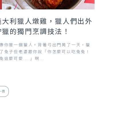
義大利獵人燉雞，獵人們出外
狩獵的獨門烹調技法！
像你是一個獵人。背著弓出門晃了一天，獵
了兔子但老婆跟你說「你怎麼可以吃兔兔！
兔這麼可愛....」啊...
一頁