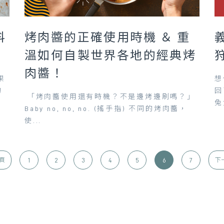
料
烤肉醬的正確使用時機 ＆ 重
溫如何自製世界各地的經典烤
肉醬！
果
想
的
回
「烤肉醬使用還有時機？不是邊烤邊刷嗎？」
兔
Baby no, no, no. (搖手指) 不同的烤肉醬，
使...
1
2
3
4
5
6
7
頁
下