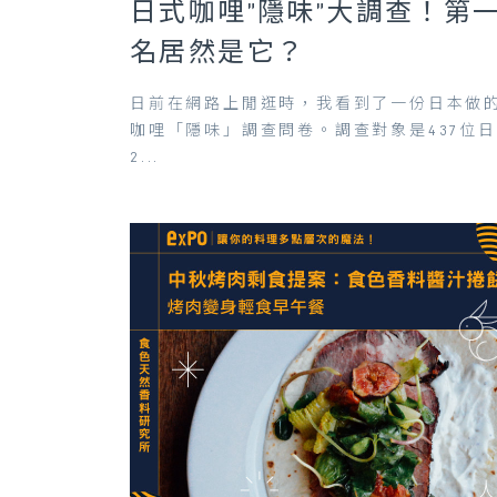
日式咖哩”隱味”大調查！第
名居然是它？
日前在網路上閒逛時，我看到了一份日本做
咖哩「隱味」調查問卷。調查對象是437位
2...