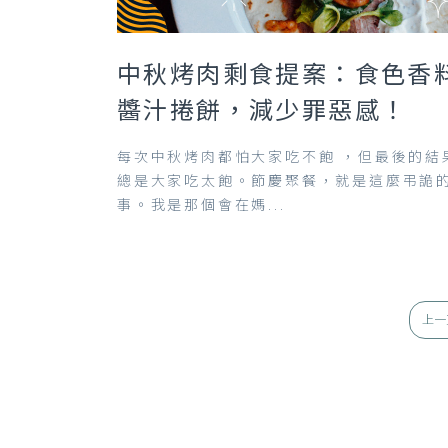
中秋烤肉剩食提案：食色香
醬汁捲餅，減少罪惡感！
每次中秋烤肉都怕大家吃不飽 ，但最後的結
總是大家吃太飽。節慶聚餐，就是這麼弔詭
事。我是那個會在媽...
上一