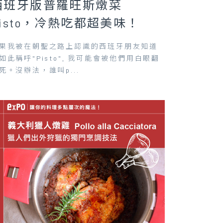
西班牙版普羅旺斯燉菜
Pisto，冷熱吃都超美味！
果我被在朝聖之路上認識的西班牙朋友知道
如此稱呼”Pisto”, 我可能會被他們用白眼翻
死。沒辦法，誰叫p...