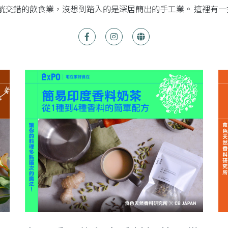
杯觥交錯的飲食業，沒想到踏入的是深居簡出的手工業。 這裡有